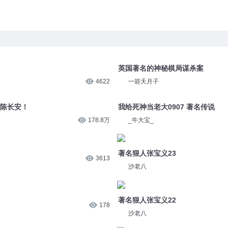
英国著名的神秘棋局谋杀案
4622
一箭天月子
，陈长安！
我给死神当老大0907 著名传说
178.8万
_牛大宝_
著名狠人张宝义23
3613
沙老八
著名狠人张宝义22
178
沙老八