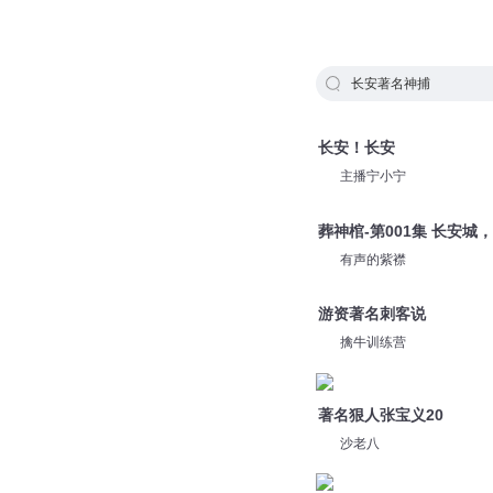
长安著名神捕
长安！长安
主播宁小宁
葬神棺-第001集 长安城
有声的紫襟
游资著名刺客说
擒牛训练营
著名狠人张宝义20
沙老八