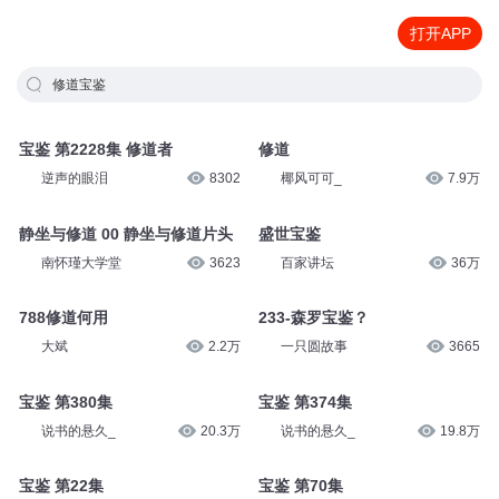
打开APP
修道宝鉴
宝鉴 第2228集 修道者
修道
逆声的眼泪
8302
椰风可可_
7.9万
静坐与修道 00 静坐与修道片头
盛世宝鉴
南怀瑾大学堂
3623
百家讲坛
36万
788修道何用
233-森罗宝鉴？
大斌
2.2万
一只圆故事
3665
宝鉴 第380集
宝鉴 第374集
说书的悬久_
20.3万
说书的悬久_
19.8万
宝鉴 第22集
宝鉴 第70集