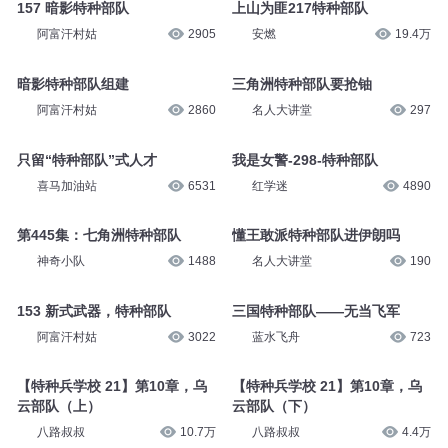
157 暗影特种部队
上山为匪217特种部队
阿富汗村姑
2905
安燃
19.4万
暗影特种部队组建
三角洲特种部队要抢铀
阿富汗村姑
2860
名人大讲堂
297
只留“特种部队”式人才
我是女警-298-特种部队
喜马加油站
6531
红学迷
4890
第445集：七角洲特种部队
懂王敢派特种部队进伊朗吗
神奇小队
1488
名人大讲堂
190
153 新式武器，特种部队
三国特种部队——无当飞军
阿富汗村姑
3022
蓝水飞舟
723
【特种兵学校 21】第10章，乌
【特种兵学校 21】第10章，乌
云部队（上）
云部队（下）
八路叔叔
10.7万
八路叔叔
4.4万