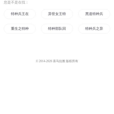
您是不是在找：
特种兵王在花都
异世女王特种兵
黑道特种兵
重生之特种兵学生
特种部队回忆录
特种兵之异国之恋
特种兵修真记
王牌特种部队
特种兵归来
西天取经特种部队
我在美国当特种兵
二战特种兵
© 2014-
2026
喜马拉雅 版权所有
特种部队之守护者
重生最强特种兵
月影特工部队
最强特种兵之战神传说
大明特种兵
末世特种兵
我不是特种兵
我的异界特种部队