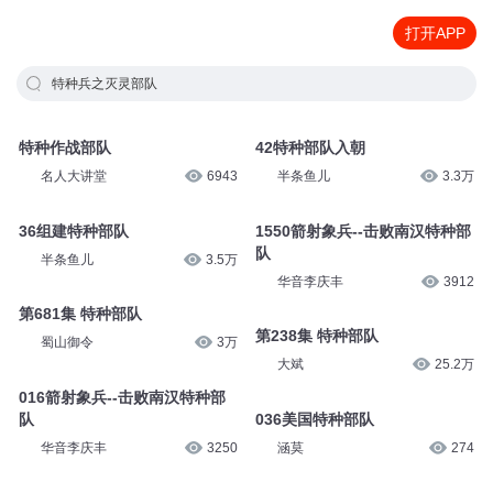
打开APP
特种兵之灭灵部队
特种作战部队
42特种部队入朝
名人大讲堂
6943
半条鱼儿
3.3万
36组建特种部队
1550箭射象兵--击败南汉特种部
队
半条鱼儿
3.5万
华音李庆丰
3912
第681集 特种部队
第238集 特种部队
蜀山御令
3万
大斌
25.2万
016箭射象兵--击败南汉特种部
队
036美国特种部队
华音李庆丰
3250
涵莫
274