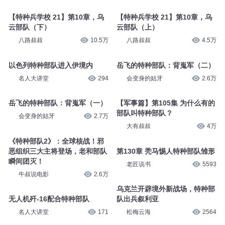
【特种兵学校 21】第10章，乌
【特种兵学校 21】第10章，乌
云部队（下）
云部队（上）
八路叔叔
10.5万
八路叔叔
4.5万
以色列特种部队进入伊境内
岳飞的特种部队：背嵬军（二）
名人大讲堂
294
会变身的姑牙
2.6万
岳飞的特种部队：背嵬军（一）
【军事篇】第105集 为什么有的
部队叫特种部队？
会变身的姑牙
2.7万
大有叔叔
4万
《特种部队2》：全球核战！邪
恶组织三大主将登场，老和部队
第130章 秃马惕人特种部队雏形
瞬间团灭！
老匠说书
5593
牛叔说电影
2.6万
乌克兰开辟境外新战场，特种部
无人机歼-16配合特种部队
队出兵叙利亚
名人大讲堂
171
松梅云海
2564