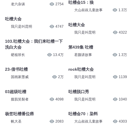
吐槽会15：狼
老六杂谈
2754
大山叔叔儿童故事
1.3万
吐槽大会
吐槽大会
我只是叫昆明
4747
我只是叫昆明
4322
103.吐槽大会：我们来吐槽一下
洗白大会
第439集 吐槽
硬核班长
13.4万
君颜讲故事
1.3万
23-借书吐槽
rock吐槽大会
国画家墨威
2万
我只是叫昆明
1139
03超级吐槽
吐槽脱口秀
腹肌笑裂者
4098
我只是叫昆明
1040
杨笠吐槽番位癌
吐槽会70：染料
帆大圣
2083
大山叔叔儿童故事
4303