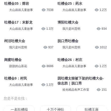
吐槽会35：熔岩
吐槽会25：药水
大山叔叔儿童故事
7038
大山叔叔儿童故事
1.2万
吐槽会17：末影龙
博阳吐槽大会
大山叔叔儿童故事
1.3万
我只是叫昆明
934
柯洁吐槽大会
脱口秀吐槽会
我只是叫昆明
937
我只是叫昆明
1012
闺蜜吐槽会
吐槽会26：村庄
甜甜的山茶花
8686
大山叔叔儿童故事
1.2万
吐槽会9：村民
因吐槽太狠被下架的吐槽大会-
徐志胜｜脱口秀
大山叔叔儿童故事
1.3万
拾光精品有声工作室
151
您是不是在找：
一名吐槽役
十万个神吐槽
吐槽王座