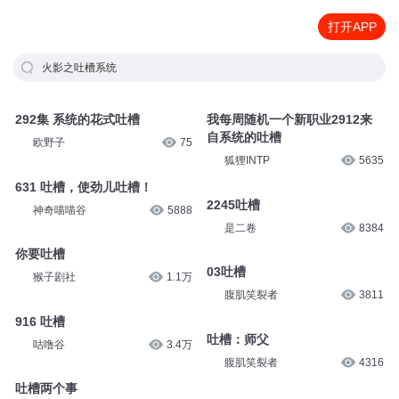
打开APP
火影之吐槽系统
292集 系统的花式吐槽
我每周随机一个新职业2912来
自系统的吐槽
欧野子
75
狐狸INTP
5635
631 吐槽，使劲儿吐槽！
2245吐槽
神奇喵喵谷
5888
是二卷
8384
你要吐槽
03吐槽
猴子剧社
1.1万
腹肌笑裂者
3811
916 吐槽
吐槽：师父
咕噜谷
3.4万
腹肌笑裂者
4316
吐槽两个事