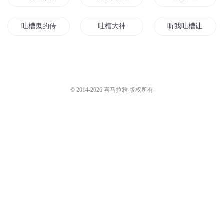
吐槽鬼的传说
吐槽大神
听我吐槽让你爽
吐槽我在穿越的路上
吐槽大冒险
吐槽能修行
吐槽手记
劫帝吐槽记
末世吐槽行
© 2014-
2026
喜马拉雅 版权所有
吐槽唐游记
异界吐槽记
日漫大吐槽
无敌吐槽王
我的吐槽无限
西电吐槽日记
吐槽玩家
吐槽之神