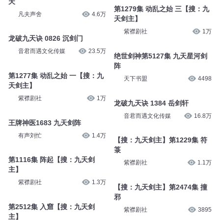
天
第1279集 动乱之始 三【搜：九
凡夫声舍
4.6万
天剑主】
紫襟剧社
1万
龙破九天诀 0826 沉剑门
音君而遇文化传媒
23.5万
绝世剑神第5127集 九天星河剑
阵
第1277集 动乱之始 一【搜：九
天下书盟
4498
天剑主】
紫襟剧社
1万
龙破九天诀 1384 岳剑轩
音君而遇文化传媒
16.8万
王牌神医1683 九天剑阵
有声刘忙
1.4万
【搜：九天剑主】第1229集 符
箓
第1116集 阵起【搜：九天剑
紫襟剧社
1.1万
主】
紫襟剧社
1.3万
【搜：九天剑主】第2474集 撞
邪
第2512集 入窟【搜：九天剑
紫襟剧社
3895
主】