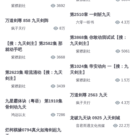
紫襟剧社
3692
第2510章 一剑斩九天
万道剑尊 858 九天剑阵
六零一听书
4.3万
疯子天行
8万
第3868集 你敢动我试试【搜：
【搜：九天剑主】第2582集 那
九天剑主】
就动手吧
紫襟剧社
5061
紫襟剧社
3668
第1024集 帝安动向 一【搜：九
第2623集 暗流涌动【搜：九天
天剑主】
剑主】
紫襟剧社
1.5万
紫襟剧社
3439
万道剑尊 2563 九天
九星霸体诀（粤语） 第1910集
疯子天行
4.3万
骨剑动九天
鸿达以太
7286
龙破九天诀 0925 入天剑城
音君而遇文化传媒
22.2万
烂柯棋缘0794真火如海剑起九