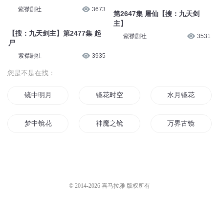
紫襟剧社
3673
第2647集 屠仙【搜：九天剑
主】
【搜：九天剑主】第2477集 起
紫襟剧社
3531
尸
紫襟剧社
3935
您是不是在找：
镜中明月
镜花时空
水月镜花
梦中镜花
神魔之镜
万界古镜
女神万华镜
镜心世界
黑之镜镜中白
镜中的新世界
镜子修仙传之十世
美少女万华镜
© 2014-
2026
喜马拉雅 版权所有
日的镜像
镜灵无双
镜妖传说