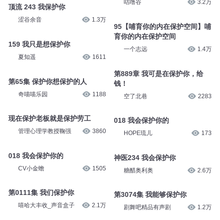
咕噜谷
3.2万
顶流 243 我保护你
涩谷余音
1.3万
95【哺育你的内在保护空间】哺
育你的内在保护空间
159 我只是想保护你
一个志远
1.4万
夏知遥
1611
第889章 我可是在保护你，给
第65集 保护你想保护的人
钱！
奇喵喵乐园
1188
空了北巷
2283
现在保护老板就是保护劳工
018 我会保护你的
管理心理学教授鞠强
3860
HOPE琉儿
173
018 我会保护你的
神医234 我会保护你
CV小金蟾
1505
糖醋奥利奥
2.6万
第0111集 我们保护你
第3074集 我能够保护你
嘻哈大丰收_声音盒子
2.1万
剧舞吧精品有声剧
1.2万