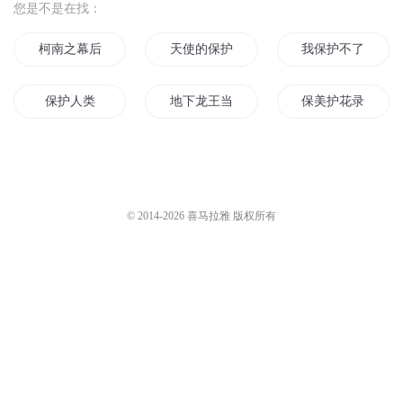
您是不是在找：
柯南之幕后保护者
天使的保护神
我保护不了世界但
保护人类
地下龙王当护花保镖
保美护花录
另一个世界保护你
也许我可以保护你
记住说好要保护好
保护我方神明大人
保护我方女配
异世保护所
© 2014-
2026
喜马拉雅 版权所有
护美保镖
保护醉守护
保护我方男主
美女们的全能保护者
护花之保镖世家
丫头我来保护你
重生之主上我来保护你
护花保镖