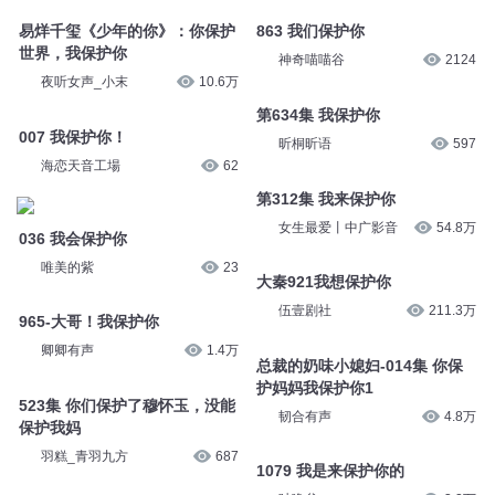
易烊千玺《少年的你》：你保护
863 我们保护你
世界，我保护你
神奇喵喵谷
2124
夜听女声_小末
10.6万
第634集 我保护你
007 我保护你！
昕桐昕语
597
海恋天音工場
62
第312集 我来保护你
女生最爱丨中广影音
54.8万
036 我会保护你
唯美的紫
23
大秦921我想保护你
伍壹剧社
211.3万
965-大哥！我保护你
卿卿有声
1.4万
总裁的奶味小媳妇-014集 你保
护妈妈我保护你1
523集 你们保护了穆怀玉，没能
韧合有声
4.8万
保护我妈
羽糕_青羽九方
687
1079 我是来保护你的