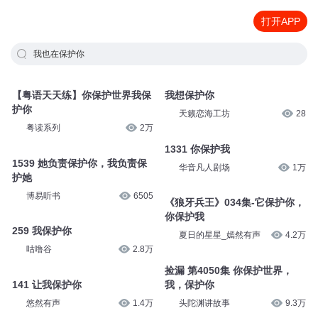
打开APP
我也在保护你
【粤语天天练】你保护世界我保
我想保护你
护你
天籁恋海工坊
28
粤读系列
2万
1331 你保护我
1539 她负责保护你，我负责保
华音凡人剧场
1万
护她
博易听书
6505
《狼牙兵王》034集-它保护你，
你保护我
259 我保护你
夏日的星星_嫣然有声
4.2万
咕噜谷
2.8万
捡漏 第4050集 你保护世界，
141 让我保护你
我，保护你
悠然有声
1.4万
头陀渊讲故事
9.3万