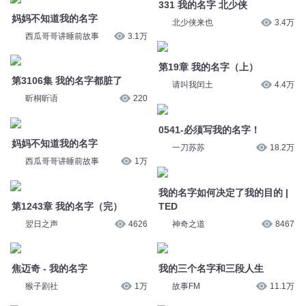
0541-必须写我的名字！
妈妈不知道我的名字
一刀苏苏
18.2万
西瓜哥哥讲睡前故事
1万
我的名字如何决定了我的目的 |
第1243章 我的名字（完）
TED
翌日之声
4626
神奇之道
8467
焦迈奇 - 我的名字
我的三个名字和三段人生
猴子剧社
1万
故事FM
11.1万
第441集 我的名字叫星花
我的名字︱（网友分享）
猫武士有声剧官方频道
2486
雷暮雨
2.9万
焦迈奇 - 我的名字
焦迈奇 - 我的名字
三七说书
1072
紫襟说书
3774
您是不是在找：
天道命字
字灵传说
在文字末日生活的