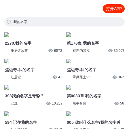
打开APP
我的名字
2279.我的名字
第176集 我的名字
雅居讲故事
9573
有声的紫襟
35.9万
焦迈奇-我的名字
焦迈奇-我的名字
红居堂
41
翠微居士95
362
398我的名字是青淼？
第0033章 我的名字
安燃
10.2万
黑手音频
56
594 记住我的名字
005 你叫什么名字/我的名字叫
神奇喵喵谷
3215
多彩故事树
4万
我的同桌是卧底：07我的名字我
王菊：喊出我的名字