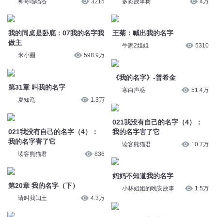
做主
牛家2姐姐
5310
米小圈
598.9万
《我的名字》-普希金
第31章 叫我的名字
寒白声惑
51.4万
夏知遥
1.3万
021我没有自己的名字（4）：
021我没有自己的名字（4）：
我的名字害了它
我的名字害了它
读客熊猫君
10.7万
读客熊猫君
836
妈妈不知道我的名字
第20章 我的名字（下）
小林姐姐的晚安故事
1.5万
请叫我闰土
4.3万
331 我的名字 北少侠
妈妈不知道我的名字
北少侠来也
3.4万
西瓜哥哥讲睡前故事
3.1万
第19章 我的名字（上）
第3106集 我的名字都脏了
请叫我闰土
4.4万
昕桐昕语
220