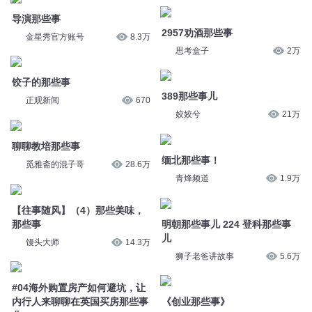
姣姣兮
21万
聊聊教培那些事
缅北那些事！
觅雅斋的混子哥
28.6万
青烽频道
1.9万
【往事随风】（4）那些美味，
那些事
明朝那些事儿 224 登科那些事
儿
馒头大师
14.3万
狮子老爸讲故事
5.6万
#04海外购置房产如何避坑，让
内行人来聊聊在英国买房那些事
《创业那些事》
儿
小鹿小鹿工作室
6329
读书的婴儿
47
经纪人那些事
《网红那些事》
金星秀官方账号
5.4万
小鹿小鹿工作室
5392
秦皇那些事儿
“那些爱过的事”
国画家墨威
9.5万
张羊
1.1万