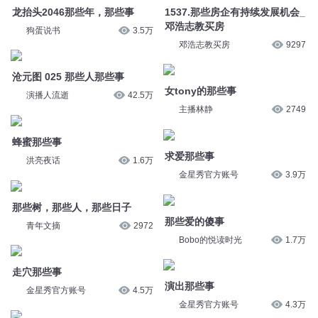
沧元图 025 那些人那些事
女tony的那些事
演播人流逝
42.5万
主播林静
2749
蜂蜜那些事
求爱那些事
洪亮夜话
1.6万
金星秀官方账号
3.9万
那些树，那些人，那些日子
那些爱的傻事
青年文摘
2972
Bobo的悦读时光
1.7万
走穴那些事
演出那些事
金星秀官方账号
4.5万
金星秀官方账号
4.3万
导演那些事
2957劝酒那些事
金星秀官方账号
8.3万
思考盒子
2万
饺子的那些事
389那些事儿
正观新闻
670