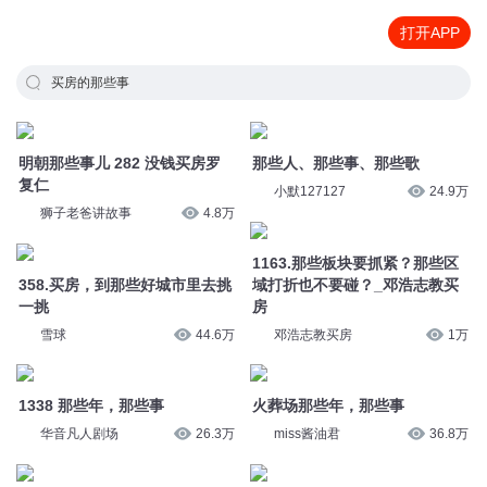
打开APP
买房的那些事
明朝那些事儿 282 没钱买房罗
那些人、那些事、那些歌
复仁
小默127127
24.9万
狮子老爸讲故事
4.8万
1163.那些板块要抓紧？那些区
358.买房，到那些好城市里去挑
域打折也不要碰？_邓浩志教买
一挑
房
雪球
44.6万
邓浩志教买房
1万
1338 那些年，那些事
火葬场那些年，那些事
华音凡人剧场
26.3万
miss酱油君
36.8万
龙抬头2046那些年，那些事
1537.那些房企有持续发展机会_
邓浩志教买房
狗蛋说书
3.5万
邓浩志教买房
9297