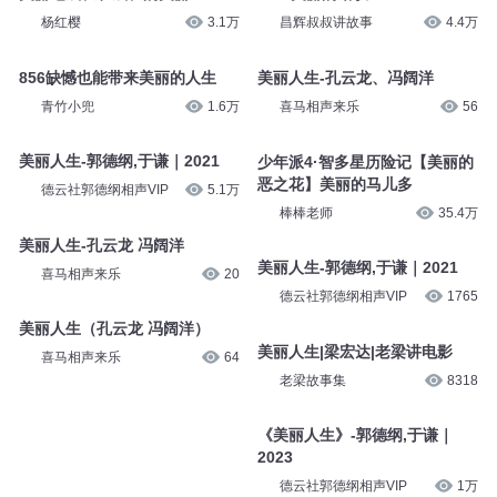
杨红樱
3.1万
昌辉叔叔讲故事
4.4万
856缺憾也能带来美丽的人生
美丽人生-孔云龙、冯阔洋
青竹小兜
1.6万
喜马相声来乐
56
美丽人生-郭德纲,于谦｜2021
少年派4·智多星历险记【美丽的
恶之花】美丽的马儿多
德云社郭德纲相声VIP
5.1万
棒棒老师
35.4万
美丽人生-孔云龙 冯阔洋
美丽人生-郭德纲,于谦｜2021
喜马相声来乐
20
德云社郭德纲相声VIP
1765
美丽人生（孔云龙 冯阔洋）
美丽人生|梁宏达|老梁讲电影
喜马相声来乐
64
老梁故事集
8318
《美丽人生》-郭德纲,于谦｜
2023
德云社郭德纲相声VIP
1万