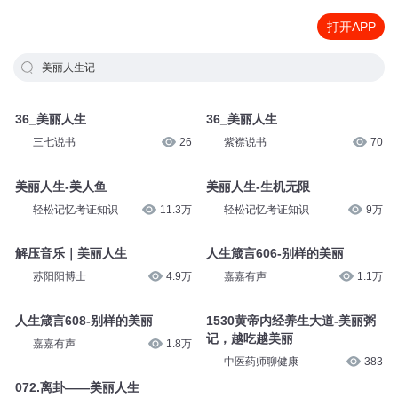
打开APP
美丽人生记
36_美丽人生
36_美丽人生
三七说书
26
紫襟说书
70
美丽人生-美人鱼
美丽人生-生机无限
轻松记忆考证知识
11.3万
轻松记忆考证知识
9万
解压音乐｜美丽人生
人生箴言606-别样的美丽
苏阳阳博士
4.9万
嘉嘉有声
1.1万
人生箴言608-别样的美丽
1530黄帝内经养生大道-美丽粥
记，越吃越美丽
嘉嘉有声
1.8万
中医药师聊健康
383
072.离卦——美丽人生