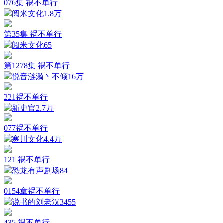
076集 祸不单行
阅米文化
1.8万
第35集 祸不单行
阅米文化
65
第1278集 祸不单行
悦音涟漪丶不倾
16万
221祸不单行
新史官
2.7万
077祸不单行
寒川文化
4.4万
121 祸不单行
恐龙有声剧场
84
0154章祸不单行
说书的刘老汉
3455
435 祸不单行