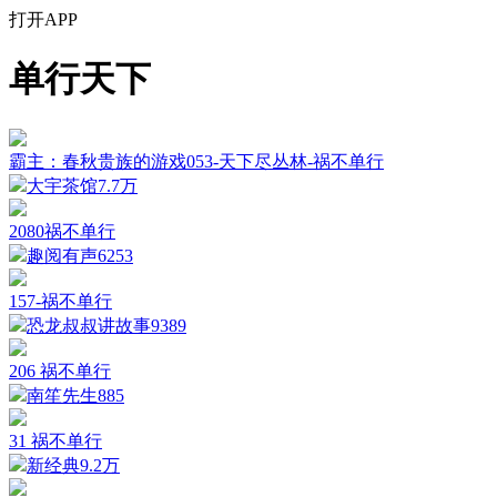
打开APP
单行天下
霸主：春秋贵族的游戏053-天下尽丛林-祸不单行
大宇茶馆
7.7万
2080祸不单行
趣阅有声
6253
157-祸不单行
恐龙叔叔讲故事
9389
206 祸不单行
南笙先生
885
31 祸不单行
新经典
9.2万