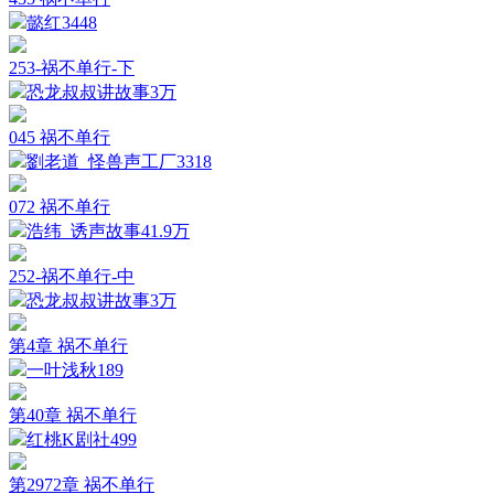
懿红
3448
253-祸不单行-下
恐龙叔叔讲故事
3万
045 祸不单行
劉老道_怪兽声工厂
3318
072 祸不单行
浩纬_诱声故事
41.9万
252-祸不单行-中
恐龙叔叔讲故事
3万
第4章 祸不单行
一叶浅秋
189
第40章 祸不单行
红桃K剧社
499
第2972章 祸不单行