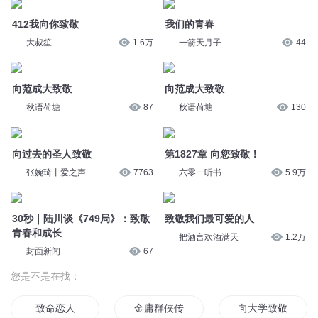
第1827章 向您致敬！
张婉琦丨爱之声
7763
六零一听书
5.9万
30秒｜陆川谈《749局》：致敬
致敬我们最可爱的人
青春和成长
把酒言欢酒满天
1.2万
封面新闻
67
您是不是在找：
致命恋人
金庸群侠传之致敬智冠
向大学致敬
虫海围城致敬晓夜
致我们的爱
致敬二零一四七夕
致命传说
致我们美好的小青春
致学生时代
致敬我的青春
神仙失敬
不敬天道只敬天
© 2014-
2026
喜马拉雅 版权所有
诗词敬爱
向理想致敬
向熊孩子致敬