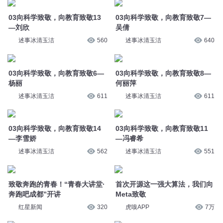
03向科学致敬，向教育致敬6—
03向科学致敬，向教育致敬8—
杨丽
何丽萍
述事冰清玉洁
611
述事冰清玉洁
611
03向科学致敬，向教育致敬14
03向科学致敬，向教育致敬11
—李雪娇
—冯睿希
述事冰清玉洁
562
述事冰清玉洁
551
致敬奔跑的青春！“青春大讲堂·
首次开源这一强大算法，我们向
奔跑吧成都”开讲
Meta致敬
红星新闻
320
虎嗅APP
7万
412我向你致敬
我们的青春
大叔笙
1.6万
一箭天月子
44
向范成大致敬
向范成大致敬
秋语荷塘
87
秋语荷塘
130
向过去的圣人致敬