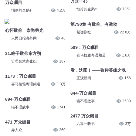
万众一心
万众瞩目
怕冷的企鹅e
7351
怕冷的企鹅e
4.2万
第790集 有敬仰、有激动
心怀敬仰 崇尚荣光
紫襟剧社
22.8万
人民日报海外网
46
599：万众瞩目
31.瞎子敬仰东方朔
喜马拉雅粤语频道
1.6万
管理智慧家张姐
187
看，沈阳！——敬仰英雄之魂
1173：万众瞩目
正观新闻
156
喜马拉雅粤语频道
1.3万
644-万众瞩目
694-万众瞩目
猫不理故事
2539
猫不理故事
1741
2477 万众瞩目
471 万众瞩目
六零一听书
3万
异人众
260