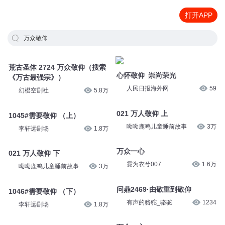
打开APP
万众敬仰
荒古圣体 2724 万众敬仰（搜索
心怀敬仰 崇尚荣光
《万古最强宗》）
人民日报海外网
59
幻樱空剧社
5.8万
021 万人敬仰 上
1045#需要敬仰 （上）
呦呦鹿鸣儿童睡前故事
3万
李轩远剧场
1.8万
万众一心
021 万人敬仰 下
霓为衣兮007
1.6万
呦呦鹿鸣儿童睡前故事
3万
问鼎2469·由敬重到敬仰
1046#需要敬仰 （下）
有声的骆驼_骆驼
1234
李轩远剧场
1.8万