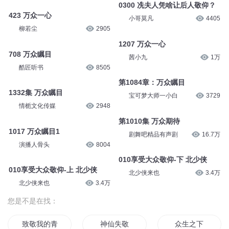
0300 冼夫人凭啥让后人敬仰？
423 万众一心
小哥莫凡
4405
柳若尘
2905
1207 万众一心
708 万众瞩目
茜小九
1万
酷匠听书
8505
第1084章：万众瞩目
1332集 万众瞩目
宝可梦大师一小白
3729
情栀文化传媒
2948
第1010集 万众期待
1017 万众瞩目1
剧舞吧精品有声剧
16.7万
演播人骨头
8004
010享受大众敬仰-下 北少侠
010享受大众敬仰-上 北少侠
北少侠来也
3.4万
北少侠来也
3.4万
您是不是在找：
致敬我的青春
神仙失敬
众生之下