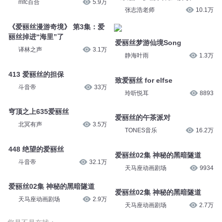
mfc百合
5.9万
张志浩老师
10.1万
《爱丽丝漫游奇境》 第3集：爱
丽丝掉进“海里”了
爱丽丝梦游仙境Song
译林之声
3.1万
静海叶雨
1.3万
413 爱丽丝的担保
致爱丽丝 for elfse
斗音帝
33万
玲听悦耳
8893
穹顶之上635爱丽丝
爱丽丝的午茶派对
北冥有声
3.5万
TONES音乐
16.2万
448 绝望的爱丽丝
爱丽丝02集 神秘的黑暗隧道
斗音帝
32.1万
天马座动画剧场
9934
爱丽丝02集 神秘的黑暗隧道
爱丽丝02集 神秘的黑暗隧道
天马座动画剧场
2.9万
天马座动画剧场
2.7万