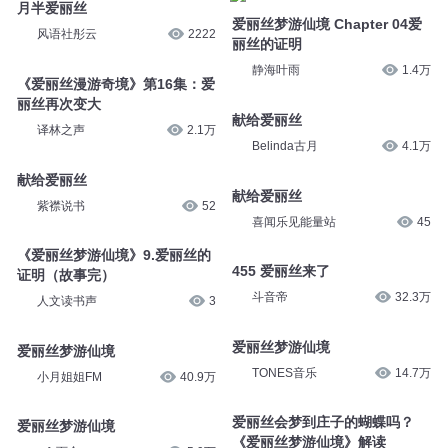
月半爱丽丝
爱丽丝梦游仙境 Chapter 04爱
风语社彤云
2222
丽丝的证明
静海叶雨
1.4万
《爱丽丝漫游奇境》第16集：爱
丽丝再次变大
献给爱丽丝
译林之声
2.1万
Belinda古月
4.1万
献给爱丽丝
献给爱丽丝
紫襟说书
52
喜闻乐见能量站
45
《爱丽丝梦游仙境》9.爱丽丝的
455 爱丽丝来了
证明（故事完）
斗音帝
32.3万
人文读书声
3
爱丽丝梦游仙境
爱丽丝梦游仙境
TONES音乐
14.7万
小月姐姐FM
40.9万
爱丽丝会梦到庄子的蝴蝶吗？
爱丽丝梦游仙境
《爱丽丝梦游仙境》解读