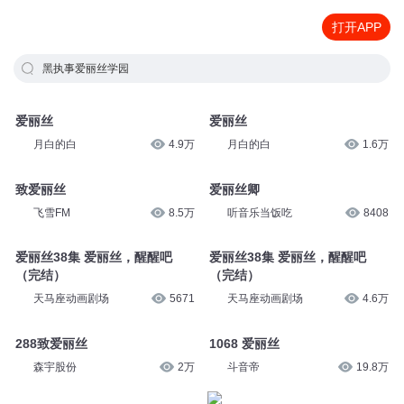
打开APP
黑执事爱丽丝学园
爱丽丝
爱丽丝
月白的白
4.9万
月白的白
1.6万
致爱丽丝
爱丽丝卿
飞雪FM
8.5万
听音乐当饭吃
8408
爱丽丝38集 爱丽丝，醒醒吧
爱丽丝38集 爱丽丝，醒醒吧
（完结）
（完结）
天马座动画剧场
5671
天马座动画剧场
4.6万
288致爱丽丝
1068 爱丽丝
森宇股份
2万
斗音帝
19.8万