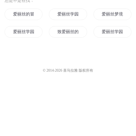
您是不是在找：
爱丽丝的冒险团
爱丽丝学园之微微一笑
爱丽丝梦境
爱丽丝学园之幻梦
致爱丽丝的信
爱丽丝学园之莲
爱丽丝之殇
海贼王之爱丽丝
来自异界的爱丽丝
美丽花园
爱丽丝的书架
艾丽丝的狗
© 2014-
2026
喜马拉雅 版权所有
爱丽丝学园
魔王的爱丽丝
剑与我的维丽丝
爱丽丝的奇幻之旅
青丝绾君执手流年
美丽的校园
爱丽丝的幻想乡
第13号的爱丽丝