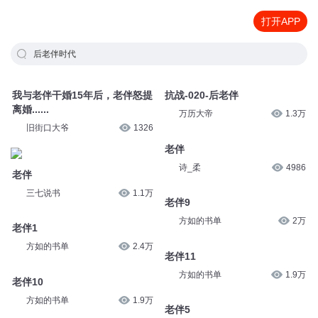
打开APP
后老伴时代
我与老伴干婚15年后，老伴怒提
抗战-020-后老伴
离婚......
万历大帝
1.3万
旧街口大爷
1326
老伴
诗_柔
4986
老伴
三七说书
1.1万
老伴9
方如的书单
2万
老伴1
方如的书单
2.4万
老伴11
方如的书单
1.9万
老伴10
方如的书单
1.9万
老伴5