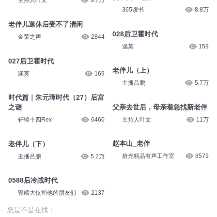
主持人叶文
9.7万
365读书
8.8万
老伴儿退休后受不了清闲
028后卫霍时代
金荣之声
2844
涵莫
159
027后卫霍时代
老伴儿（上）
涵莫
169
主播吕鹏
5.7万
时代篇｜朱元璋时代（27）后宫
父亲去世后，母亲着急找新老伴
之谜
主持人叶文
11万
轩辕十四Rex
6460
赵本山_老伴
老伴儿（下）
拾光精品有声工作室
8579
主播吕鹏
5.2万
0588后冷战时代
郭靖大侠和他的朋友们
2137
您是不是在找：