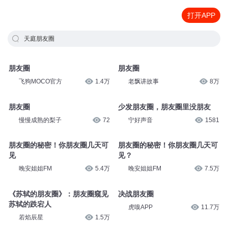
打开APP
天庭朋友圈
朋友圈
朋友圈
飞狗MOCO官方
1.4万
老飘讲故事
8万
朋友圈
少发朋友圈，朋友圈里没朋友
慢慢成熟的梨子
72
宁好声音
1581
朋友圈的秘密！你朋友圈几天可
朋友圈的秘密！你朋友圈几天可
见
见？
晚安姐姐FM
5.4万
晚安姐姐FM
7.5万
《苏轼的朋友圈》：朋友圈窥见
决战朋友圈
苏轼的跌宕人
虎嗅APP
11.7万
若焰辰星
1.5万