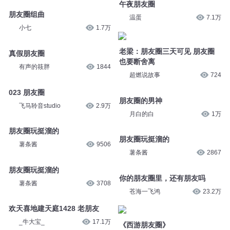
午夜朋友圈
朋友圈组曲
温蛋
7.1万
小七
1.7万
老梁：朋友圈三天可见 朋友圈
真假朋友圈
也要断舍离
有声的筱胖
1844
超燃说故事
724
023 朋友圈
朋友圈的男神
飞马聆音studio
2.9万
月白的白
1万
朋友圈玩挺溜的
朋友圈玩挺溜的
薯条酱
9506
薯条酱
2867
朋友圈玩挺溜的
你的朋友圈里，还有朋友吗
薯条酱
3708
苍海一飞鸿
23.2万
欢天喜地建天庭1428 老朋友
_牛大宝_
17.1万
《西游朋友圈》