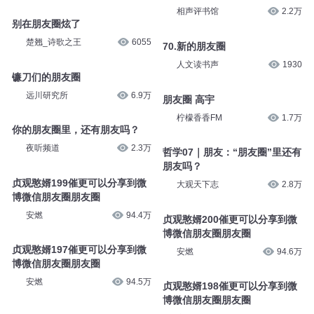
相声评书馆
2.2万
别在朋友圈炫了
楚翘_诗歌之王
6055
70.新的朋友圈
人文读书声
1930
镰刀们的朋友圈
远川研究所
6.9万
朋友圈 高宇
柠檬香香FM
1.7万
你的朋友圈里，还有朋友吗？
夜听频道
2.3万
哲学07｜朋友：“朋友圈”里还有
朋友吗？
贞观憨婿199催更可以分享到微
大观天下志
2.8万
博微信朋友圈朋友圈
安燃
94.4万
贞观憨婿200催更可以分享到微
博微信朋友圈朋友圈
贞观憨婿197催更可以分享到微
安燃
94.6万
博微信朋友圈朋友圈
安燃
94.5万
贞观憨婿198催更可以分享到微
博微信朋友圈朋友圈