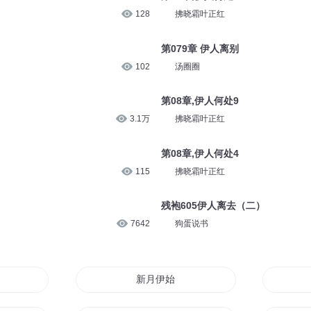
128
拂晓霜叶正红
第079章 伊人离别
102
汤圈圈
第08章,伊人何处9
3.1万
拂晓霜叶正红
第08章,伊人何处4
115
拂晓霜叶正红
残袍605伊人离去（二）
7642
狗蛋说书
新月伊始