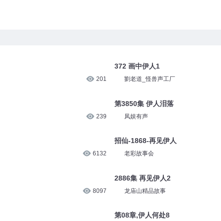
372 画中伊人1
201
劉老道_怪兽声工厂
第3850集 伊人泪落
239
凤娱有声
招仙-1868-再见伊人
6132
老彩故事会
2886集 再见伊人2
8097
龙庙山精品故事
第08章,伊人何处8