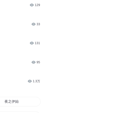
129
33
131
95
1.3万
夜之伊始