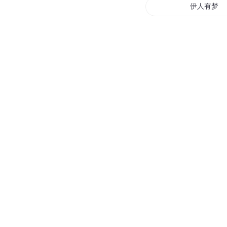
伊人有梦
穿越之爱在
万世伊始
火影之伊始
天水伊人
伊伊不舍