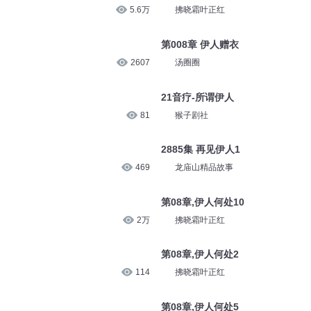
5.6万
拂晓霜叶正红
第008章 伊人赠衣
2607
汤圈圈
21音疗-所谓伊人
81
猴子剧社
2885集 再见伊人1
469
龙庙山精品故事
第08章,伊人何处10
2万
拂晓霜叶正红
第08章,伊人何处2
114
拂晓霜叶正红
第08章,伊人何处5