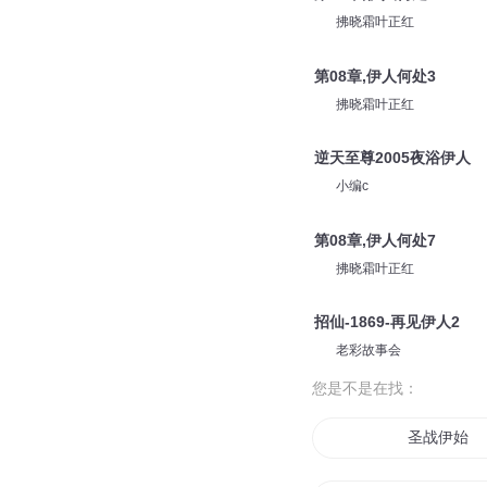
拂晓霜叶正红
第08章,伊人何处3
拂晓霜叶正红
逆天至尊2005夜浴伊人
小编c
第08章,伊人何处7
拂晓霜叶正红
招仙-1869-再见伊人2
老彩故事会
您是不是在找：
圣战伊始