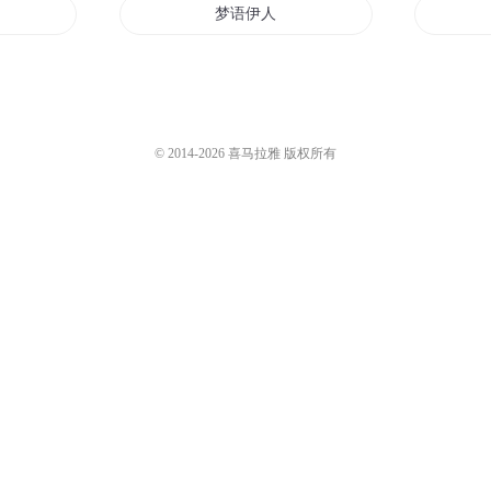
梦语伊人
伊月
伊人啊伊人
万年伊始
© 2014-
2026
喜马拉雅 版权所有
梦回伊始
心悦伊兮伊不归