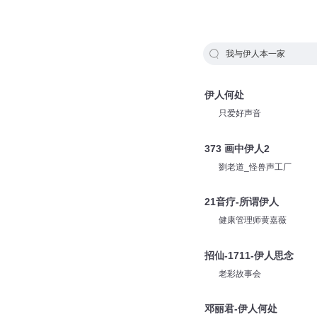
我与伊人本一家
伊人何处
只爱好声音
373 画中伊人2
劉老道_怪兽声工厂
21音疗-所谓伊人
健康管理师黄嘉薇
招仙-1711-伊人思念
老彩故事会
邓丽君-伊人何处