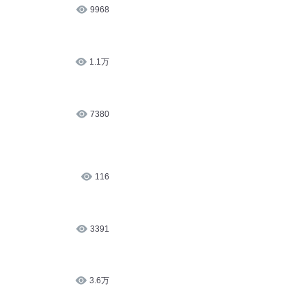
9968
1.1万
7380
116
3391
3.6万