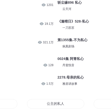
斩尘缘896 私心
1201
云天河
《逢晴日》528-私心
19.1万
一刀苏苏
第1355集-不为私心
321.1万
疯凰剧场
0024集 阿青私心
128
丹斐悦音
2278.母亲的私心
1.5万
雅居讲故事
公主的私人画师