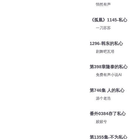
悄然有声
《孤凰》1145-私心
一刀苏苏
1296-韩东的私心
剧舞吧瓦塔
第398章隆泰的私心
免费有声小说AI
第746集 人的私心
源个老浩
番外0384存了私心
姣姣兮
第1355集-不为私心