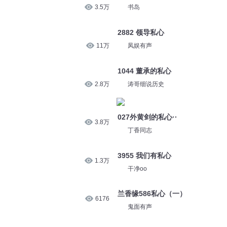
3.5万
书岛
2882 领导私心
11万
凤娱有声
1044 董承的私心
2.8万
涛哥细说历史
027外黄剑的私心··
3.8万
丁香同志
3955 我们有私心
1.3万
干净oo
兰香缘586私心（一）
6176
鬼面有声