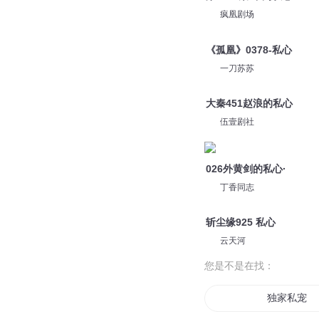
疯凰剧场
《孤凰》0378-私心
一刀苏苏
大秦451赵浪的私心
伍壹剧社
026外黄剑的私心·
丁香同志
斩尘缘925 私心
云天河
您是不是在找：
独家私宠