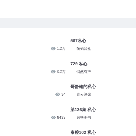
567私心
1.2万
萌蚂音盒
729 私心
3.2万
悄然有声
哥舒翰的私心
34
青云酒馆
第136集 私心
8433
磨铁图书
秦腔102 私心