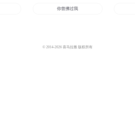
你曾拂过我的窗
还你一窗明月
上帝的窗向南开
© 2014-
2026
喜马拉雅 版权所有
窗
我的窗户通异界
窗外
窗边盛夏