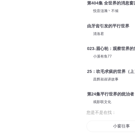
第404集 全世界的消息窗
悦音涟漪丶不倾
由牙齿引发的平行世界
清洛君
023-眉心轮：观察世界的
小溪有鱼77
25：吹毛求疵的世界（
昌辉叔叔讲故事
第24集平行世界的统治者
戏影联文化
您是不是在找：
小窗往事