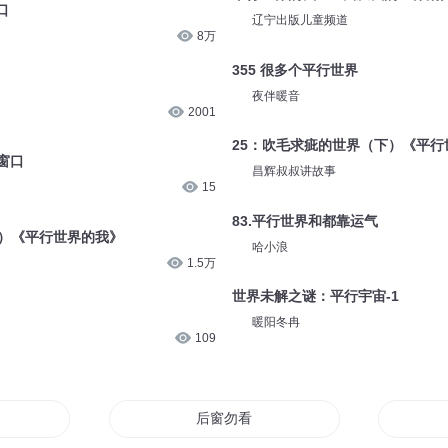
口
辽宁出版儿童频道
8万
355 很多个平行世界
夜伴暖音
2001
25：吹毛求疵的世界（下）《平行
窗口
昌辉叔叔讲故事
15
83.平行世界和都靠运气
上）《平行世界的我》
哈小浪
1.5万
世界未解之谜：平行宇宙-1
暖阳冬冉
109
后窗勿看