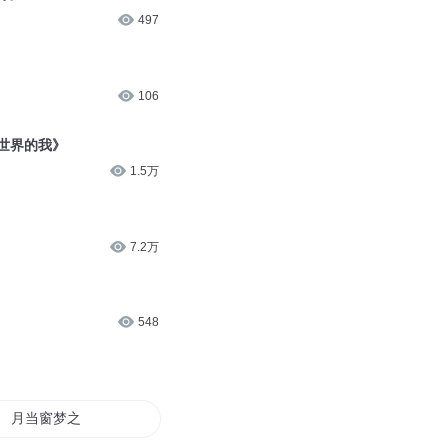
497
106
世界的我》
1.5万
7.2万
548
月当窗梦之韵