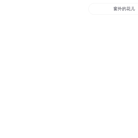
窗外的花儿
卧听南窗雨
西窗夜谈
记忆的落地
我的噩梦在
异尘之窗