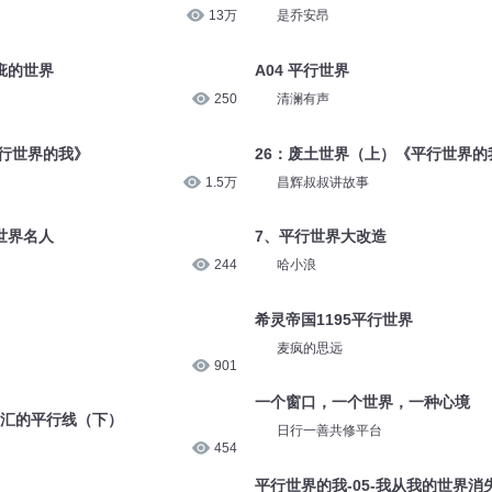
13万
是乔安昂
疵的世界
A04 平行世界
250
清澜有声
平行世界的我》
26：废土世界（上）《平行世界的
1.5万
昌辉叔叔讲故事
世界名人
7、平行世界大改造
244
哈小浪
希灵帝国1195平行世界
麦疯的思远
901
一个窗口，一个世界，一种心境
交汇的平行线（下）
日行一善共修平台
454
平行世界的我-05-我从我的世界消