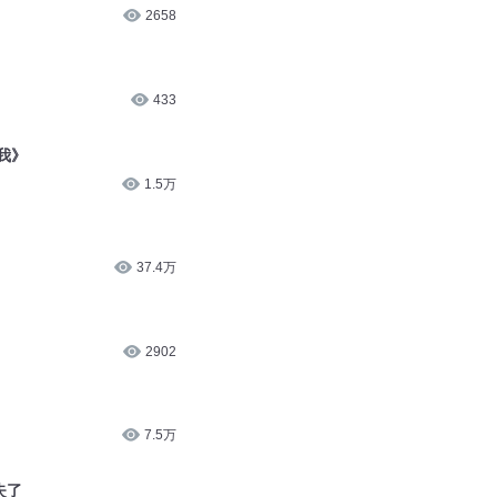
2658
433
我》
1.5万
37.4万
2902
7.5万
失了