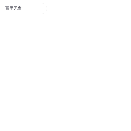
百里无窗
云端的窗
重生之上帝请开窗
网球王子之同窗
北窗下允儿
三年同窗