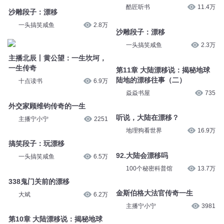
沙雕段子：漂移
酷匠听书
11.4万
一头搞笑咸鱼
2.8万
沙雕段子：漂移
主播北辰丨黄公望：一生坎坷，
一头搞笑咸鱼
2.3万
一生传奇
十点读书
6.9万
第11章 大陆漂移说：揭秘地球
陆地的漂移往事（二）
外交家顾维钧传奇的一生
焱焱书屋
735
主播宁小宁
2251
听说，大陆在漂移？
搞笑段子：玩漂移
地理狗看世界
16.9万
一头搞笑咸鱼
6.5万
92.大陆会漂移吗
338鬼门关前的漂移
100个秘密科普馆
13.7万
大斌
6.2万
金斯伯格大法官传奇一生
第10章 大陆漂移说：揭秘地球
主播宁小宁
3981
陆地的漂移往事（一）