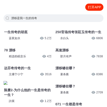
打开APP
漂移是我一生的传奇
一生传奇的胡底
250官场传奇张廷玉传奇的一生
蓝夜如水
5.2万
水白头
6806
78 漂移
高速漂移
精选助眠音乐
4万
那月有声
7838
达芬奇传奇的一生
漂移键在哪？
主播宁小宁
3516
薯条酱
8386
陈赓2-为什么他的一生是传奇的
漂移键在哪？
一生？
薯条酱
2709
詩展
1.2万
071 一生都是传奇