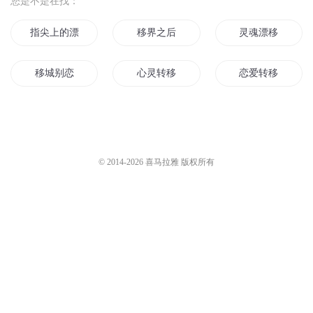
指尖上的漂移
移界之后
灵魂漂移
移城别恋
心灵转移
恋爱转移
北移星动
龙转星移
移动书屋
斗转星移天
基因漂移
大陆漂移说
© 2014-
2026
喜马拉雅 版权所有
一剑移山
漂移与推理
圣道星移
南漂三少
斗转仙移
麓山车神宏光漂移
北漂之我的时代
时移世异