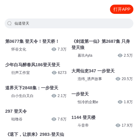
打开APP
仙道登天
第0677集 登天令！登天桥！
《剑道第一仙》第2687集 只身
登天狼
怀谷文化
7.3万
暮玖Ayla
2.5万
少年白马醉春风186登天登天
大周仙吏347 一步登天
衍声工作室
6273
浩纬_诱声故事
20.5万
道界天下2848集：一步登天
一步登天
白小生白又白
2.1万
怕冷的企鹅e
1.8万
297 登天令
1144 登天楼
咕噜谷
7.6万
斗音帝
17.9万
《退下，让朕来》2983-登天仙