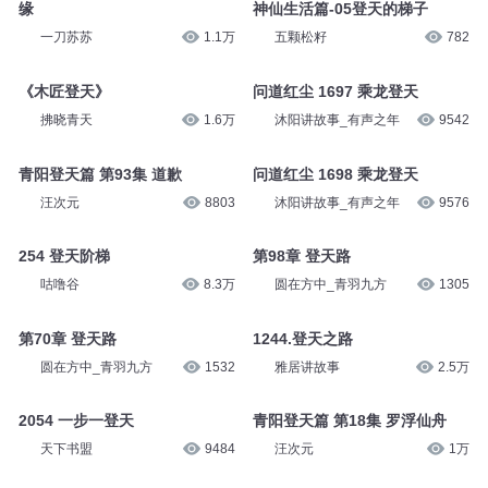
缘
神仙生活篇-05登天的梯子
一刀苏苏
1.1万
五颗松籽
782
《木匠登天》
问道红尘 1697 乘龙登天
拂晓青天
1.6万
沐阳讲故事_有声之年
9542
青阳登天篇 第93集 道歉
问道红尘 1698 乘龙登天
汪次元
8803
沐阳讲故事_有声之年
9576
254 登天阶梯
第98章 登天路
咕噜谷
8.3万
圆在方中_青羽九方
1305
第70章 登天路
1244.登天之路
圆在方中_青羽九方
1532
雅居讲故事
2.5万
2054 一步一登天
青阳登天篇 第18集 罗浮仙舟
天下书盟
9484
汪次元
1万