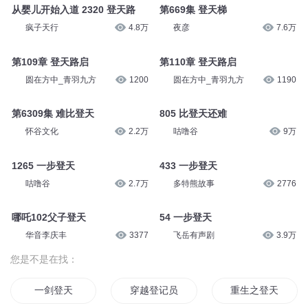
从婴儿开始入道 2320 登天路
第669集 登天梯
疯子天行
4.8万
夜彦
7.6万
第109章 登天路启
第110章 登天路启
圆在方中_青羽九方
1200
圆在方中_青羽九方
1190
第6309集 难比登天
805 比登天还难
怀谷文化
2.2万
咕噜谷
9万
1265 一步登天
433 一步登天
咕噜谷
2.7万
多特熊故事
2776
哪吒102父子登天
54 一步登天
华音李庆丰
3377
飞岳有声剧
3.9万
您是不是在找：
一剑登天
穿越登记员
重生之登天路