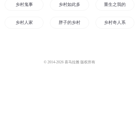
重生59-132集 狼群进村的原因
重生59-099集 乡村生存法则
咆哮的麦克风
4万
咆哮的麦克风
4.3万
【重生60】 0192 轰动全村
重生之绝世妖宠 342 鬼修屠村
八爪鱼__3点14
3.3万
z紫月z
1万
您是不是在找：
乡村鬼事
乡村如此多娇
重生之我的乡村人
乡村人家
胖子的乡村生活
乡村奇人系统
最美的乡村
穿越之乡村小夫子
乡村小子的道
乡村往事
乡村异事
乡村乡村
© 2014-
2026
喜马拉雅 版权所有