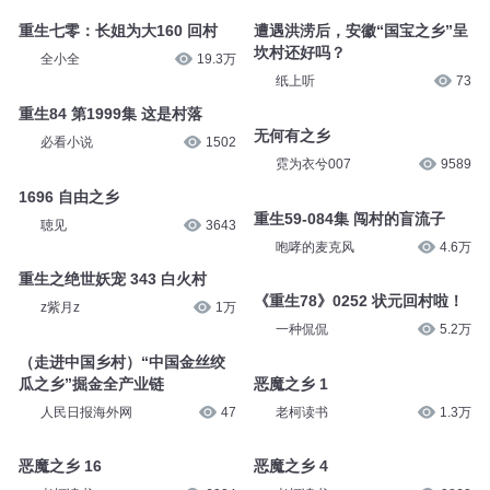
案（完）
重生七零：长姐为大230 回村
异佳故事坊
2946
全小全
15.6万
重生七零：长姐为大160 回村
遭遇洪涝后，安徽“国宝之乡”呈
坎村还好吗？
全小全
19.3万
纸上听
73
重生84 第1999集 这是村落
无何有之乡
必看小说
1502
霓为衣兮007
9589
1696 自由之乡
重生59-084集 闯村的盲流子
聴见
3643
咆哮的麦克风
4.6万
重生之绝世妖宠 343 白火村
《重生78》0252 状元回村啦！
z紫月z
1万
一种侃侃
5.2万