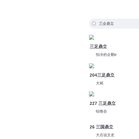
三企鼎立
三足鼎立
怕冷的企鹅e
204三足鼎立
大斌
227 三足鼎立
咕噜谷
26 三国鼎立
大吕说文史
59.三足鼎立