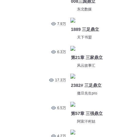
7.9万
东北数媒
1889 三足鼎立
6.3万
天下书盟
第21章 三家鼎立
17.3万
风云故事汇
2382# 三足鼎立
6.5万
撒旦先生pro
第57章 三强鼎立
4.2万
阿富汗村姑
第1180章 三足鼎立
3421
东方白书场
神医弃女6139-三足鼎立