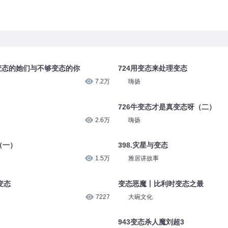
 变态的她们与不够变态的你
724用变态来处理变态
7.2万
嗨扬
726牛变态才是真变态呀（二）
2.6万
嗨扬
（一）
398.灾星与变态
1.5万
雅居讲故事
变态
变态恶魔丨比利时变态之最
7227
大碗文化
943变态杀人魔刘超3