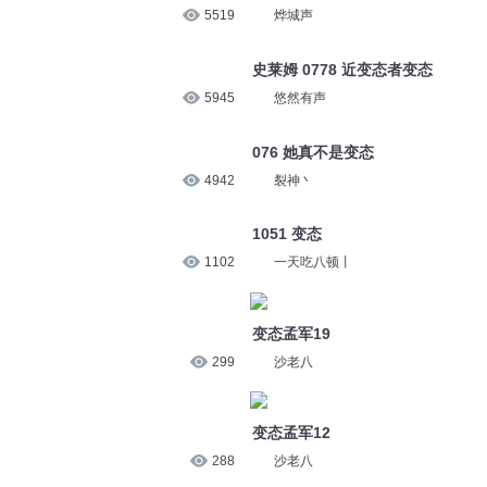
5519
烨城声
史莱姆 0778 近变态者变态
5945
悠然有声
076 她真不是变态
4942
裂神丶
1051 变态
1102
一天吃八顿丨
变态孟军19
299
沙老八
变态孟军12
288
沙老八