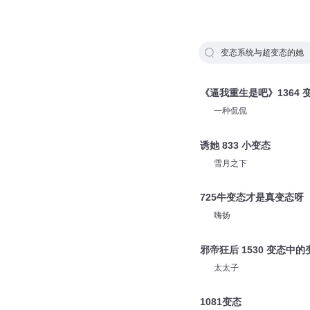
变态系统与超变态的她
《逼我重生是吧》1364
一种侃侃
诱她 833 小变态
雪月之下
725牛变态才是真变态呀
嗨扬
邪帝狂后 1530 变态中的
太太子
1081变态