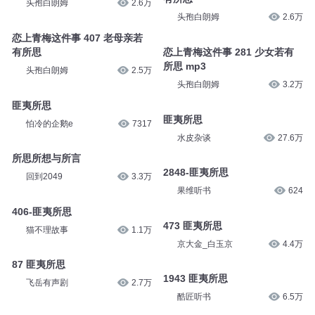
头孢白朗姆
2.6万
头孢白朗姆
2.6万
恋上青梅这件事 407 老母亲若
有所思
恋上青梅这件事 281 少女若有
所思 mp3
头孢白朗姆
2.5万
头孢白朗姆
3.2万
匪夷所思
匪夷所思
怕冷的企鹅e
7317
水皮杂谈
27.6万
所思所想与所言
2848-匪夷所思
回到2049
3.3万
果维听书
624
406-匪夷所思
473 匪夷所思
猫不理故事
1.1万
京大金_白玉京
4.4万
87 匪夷所思
1943 匪夷所思
飞岳有声剧
2.7万
酷匠听书
6.5万