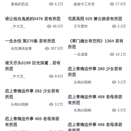
麦疯的思远
6.2万
姣姣兮工作室
27.9万
谁让他当鬼差的0476 若有所思
宅星高照 025 箫云旌若有所思
_牛大宝_
46.5万
王可爱咩
2.3万
一念永恒 第270集 若有所思
《寒门嫡女有空间》1364 若有
所思
头陀渊讲故事
307.9万
一念成馍
10.1万
诸天尽头0199 目光深邃，若有
所思
恋上青梅这件事 280 少女若有
所思
_牛大宝_
9.6万
头孢白朗姆
3.2万
恋上青梅这件事 282 少女若有
所思
恋上青梅这件事 408 老母亲若
有所思
头孢白朗姆
3.2万
头孢白朗姆
2.5万
恋上青梅这件事 405 老母亲若
有所思
恋上青梅这件事 406 老母亲若
有所思