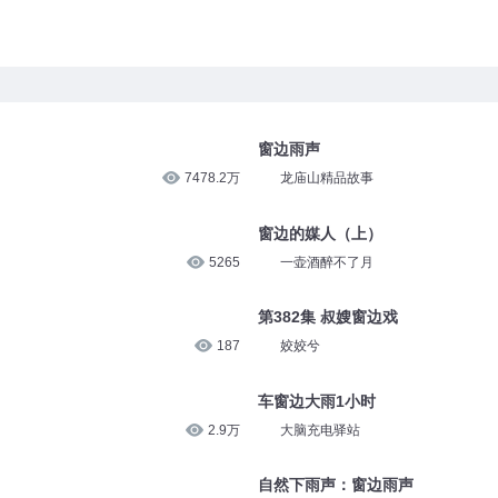
窗边雨声
7478.2万
龙庙山精品故事
窗边的媒人（上）
5265
一壶酒醉不了月
第382集 叔嫂窗边戏
187
姣姣兮
车窗边大雨1小时
2.9万
大脑充电驿站
自然下雨声：窗边雨声