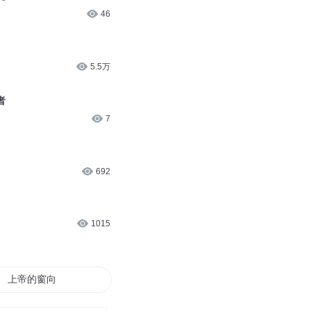
46
5.5万
者
7
692
）
1015
上帝的窗向南开