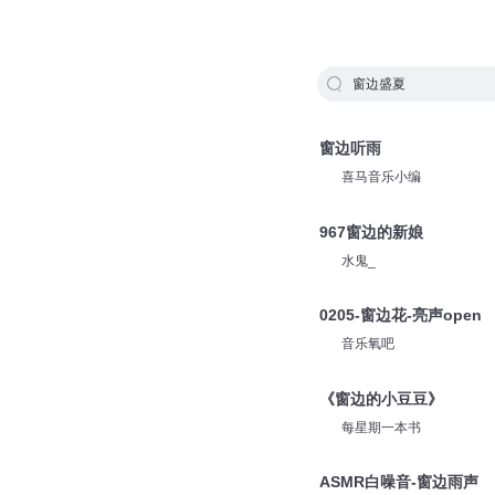
窗边盛夏
窗边听雨
喜马音乐小编
967窗边的新娘
水鬼_
0205-窗边花-亮声open
音乐氧吧
《窗边的小豆豆》
每星期一本书
ASMR白噪音-窗边雨声