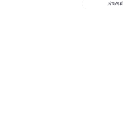
后窗勿看
窗外的花儿
你曾拂过我
网球王子之
异尘之窗
三年同窗