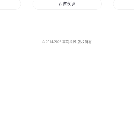
西窗夜谈
我的窗户通异界
的窗
月当窗梦之韵
© 2014-
2026
喜马拉雅 版权所有
同窗
重生之上帝请开窗
平行世界的窗口