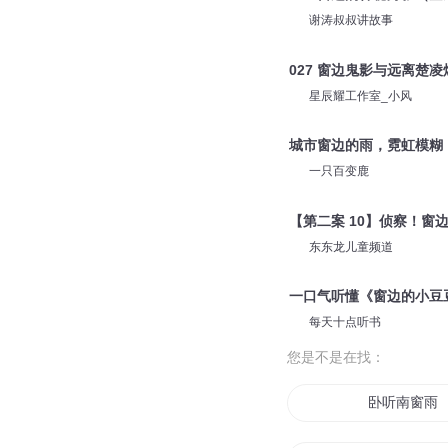
谢涛叔叔讲故事
027 窗边鬼影与远离楚
星辰耀工作室_小风
城市窗边的雨，霓虹模糊
一只百变鹿
【第二案 10】侦察！窗
东东龙儿童频道
一口气听懂《窗边的小豆
每天十点听书
您是不是在找：
卧听南窗雨