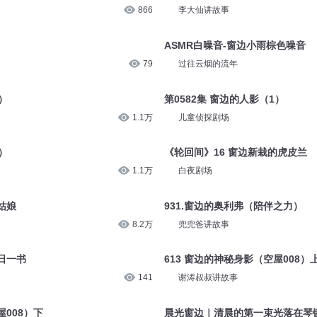
866
李大仙讲故事
ASMR白噪音-窗边小雨棕色噪音
79
过往云烟的流年
）
第0582集 窗边的人影（1）
1.1万
儿童侦探剧场
）
《轮回间》16 窗边新栽的虎皮兰
1.1万
白夜剧场
姑娘
931.窗边的奥利弗（陪伴之力）
8.2万
兜兜爸讲故事
日一书
613 窗边的神秘身影（空屋008）
141
谢涛叔叔讲故事
屋008）下
晨光窗边｜清晨的第一束光落在琴