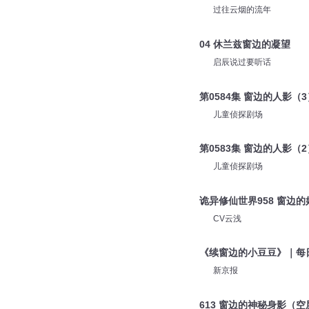
过往云烟的流年
04 休兰兹窗边的凝望
启辰说过要听话
第0584集 窗边的人影（3
儿童侦探剧场
第0583集 窗边的人影（2
儿童侦探剧场
诡异修仙世界958 窗边的
CV云浅
《续窗边的小豆豆》｜每
新京报
613 窗边的神秘身影（空