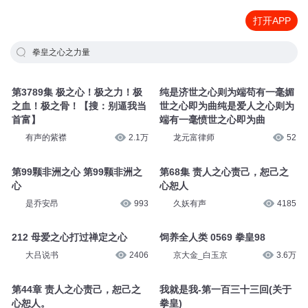
打开APP
拳皇之心之力量
第3789集 极之心！极之力！极
纯是济世之心则为端苟有一毫媚
之血！极之骨！【搜：别逼我当
世之心即为曲纯是爱人之心则为
首富】
端有一毫愤世之心即为曲
有声的紫襟
2.1万
龙元富律师
52
第99颗非洲之心 第99颗非洲之
第68集 责人之心责己，恕己之
心
心恕人
是乔安昂
993
久妖有声
4185
212 母爱之心打过禅定之心
饲养全人类 0569 拳皇98
大吕说书
2406
京大金_白玉京
3.6万
第44章 责人之心责己，恕己之
我就是我-第一百三十三回(关于
心恕人。
拳皇)