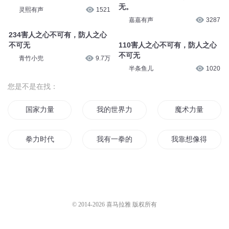
无。
灵熙有声
1521
嘉嘉有声
3287
234害人之心不可有，防人之心
不可无
110害人之心不可有，防人之心
不可无
青竹小兜
9.7万
半条鱼儿
1020
您是不是在找：
国家力量
我的世界力量
魔术力量
拳力时代
我有一拳的能力
我靠想像得到力量
力神的拳
第五力量
明天的力量
你的力量归我了
本能力量
火影力量至上
© 2014-
2026
喜马拉雅 版权所有
力量法师
无量力尊
是你给了我力量