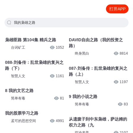
打开APP
我的枭雄之路
枭雄匪路 第104集 精兵之路
DAVID自由之路（我的投资之
路）
台词矿工
1052
终身黑白
8814
088-刘备传：乱世枭雄的复兴之
路（下）
087-刘备传：乱世枭雄的复兴之
路（上）
智慧人文
1161
智慧人文
1197
8 我的文艺之路
9 我的小说之路
简单有毒
81
简单有毒
83
我的股票学习之路
从遗腹子到中东枭雄，萨达姆的
孟可的思想空间
4991
权力之路（九
巴渝老姜
2107