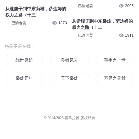
巴渝老姜
2005
从遗腹子到中东枭雄，萨达姆的
权力之路（十三
从遗腹子到中东枭雄，萨达姆的
巴渝老姜
1873
权力之路（十二
巴渝老姜
1911
您是不是在找：
战世枭雄
枭雄风云
重生之一世枭雄
枭雄元年
天下枭雄
万界之枭雄
新天枭雄
魔武枭雄传
异世最强枭雄
白道枭雄
枭雄无路
枭雄小时代
© 2014-
2026
喜马拉雅 版权所有
人生枭雄
神州枭雄
末日大枭雄