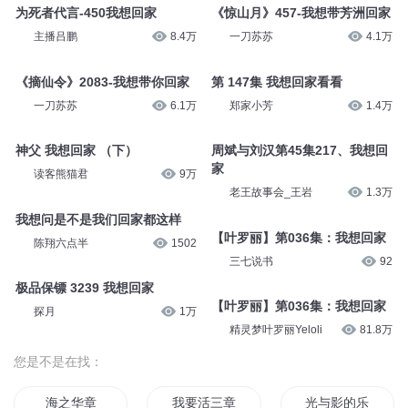
为死者代言-450我想回家
《惊山月》457-我想带芳洲回家
主播吕鹏
8.4万
一刀苏苏
4.1万
《摘仙令》2083-我想带你回家
第 147集 我想回家看看
一刀苏苏
6.1万
郑家小芳
1.4万
神父 我想回家 （下）
周斌与刘汉第45集217、我想回
家
读客熊猫君
9万
老王故事会_王岩
1.3万
我想问是不是我们回家都这样
【叶罗丽】第036集：我想回家
陈翔六点半
1502
三七说书
92
极品保镖 3239 我想回家
【叶罗丽】第036集：我想回家
探月
1万
精灵梦叶罗丽Yeloli
81.8万
您是不是在找：
海之华章
我要活三章
光与影的乐章