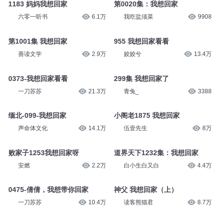
1183 妈妈我想回家
第0020集：我想回家
六零一听书
6.1万
我吃盐须菜
9908
第1001集 我想回家
955 我想回家看看
善读文学
2.9万
姣姣兮
13.4万
0373-我想回家看看
299集 我想回家了
一刀苏苏
21.3万
青兔_
3388
缅北-099-我想回家
小阁老1875 我想回家
声命体文化
14.1万
伍壹先生
8万
败家子1253我想回家呀
道界天下1232集：我想回家
安燃
2.2万
白小生白又白
4.4万
0475-倩倩，我想带你回家
神父 我想回家（上）
一刀苏苏
10.4万
读客熊猫君
8.7万