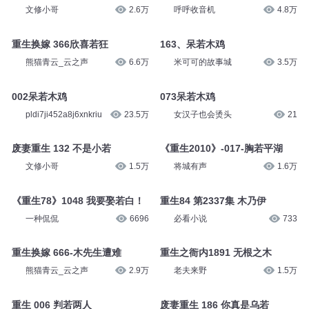
文修小哥
2.6万
呼呼收音机
4.8万
重生换嫁 366欣喜若狂
163、呆若木鸡
熊猫青云_云之声
6.6万
米可可的故事城
3.5万
002呆若木鸡
073呆若木鸡
pldi7ji452a8j6xnkriu
23.5万
女汉子也会烫头
21
废妻重生 132 不是小若
《重生2010》-017-胸若平湖
文修小哥
1.5万
将城有声
1.6万
《重生78》1048 我要娶若白！
重生84 第2337集 木乃伊
一种侃侃
6696
必看小说
733
重生换嫁 666-木先生遭难
重生之衙内1891 无根之木
熊猫青云_云之声
2.9万
老夫来野
1.5万
重生 006 判若两人
废妻重生 186 你真是乌若