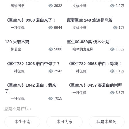
磨铁图书
3932
文修小哥
1.2万
《重生78》0900 若白来了！
废妻重生 248 难道是乌若
一种侃侃
9944
文修小哥
1万
120 呆若木鸡
重生60-089集 伐木计划
柳若尘
5080
咆哮的麦克风
1.8万
《重生78》1306 若白中弹了？
《重生78》0863 若白：等我！
一种侃侃
2543
一种侃侃
1.1万
《重生78》1042 若白，我来
《重生78》0457 秦若白的崇拜
了！
一种侃侃
3.3万
一种侃侃
7015
您是不是在找：
木生于南
木可为家
我是木星阿木木