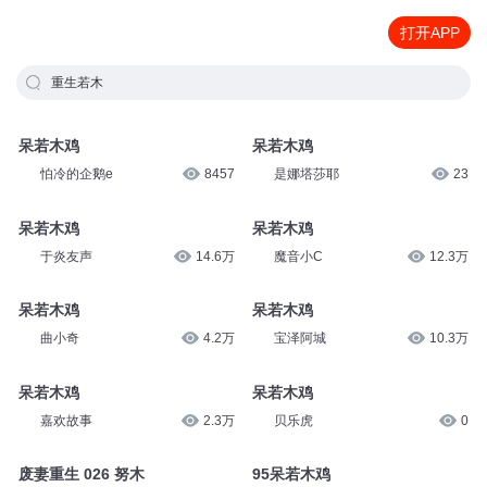
打开APP
重生若木
呆若木鸡
呆若木鸡
怕冷的企鹅e
8457
是娜塔莎耶
23
呆若木鸡
呆若木鸡
于炎友声
14.6万
魔音小C
12.3万
呆若木鸡
呆若木鸡
曲小奇
4.2万
宝泽阿城
10.3万
呆若木鸡
呆若木鸡
嘉欢故事
2.3万
贝乐虎
0
废妻重生 026 努木
95呆若木鸡