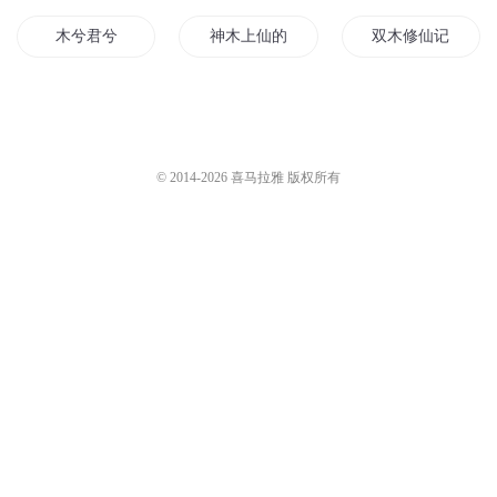
木兮君兮
神木上仙的二哈
双木修仙记
我叫木名
重生之神木
天下一木
心如花木向阳而生
木凡修神
木灵修仙传
© 2014-
2026
喜马拉雅 版权所有
神木之天灵剑
九九圣灵木
像风像木像你
木战仙游
重生之木木城主
斗神木木
木下之影
时有万木春