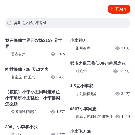
打开APP
异世之火影小李修仙
我在修仙世界开农场2159 异世
小李神刀
界
那月有声
2.6万
看点有声
6375
都市之逆天修仙0664妒忌之火
乱世修仙 736 天劫之火
叶晚99
12.7万
老宝玉_白玉京
6.4万
4.5去小李家
（模拟）小李小王同时进单位，
小刘懒得起名
3.1万
小李加班小王轻松，小李郁闷，
怎么劝
公考面试找暖姐
1.8万
0567小李同志