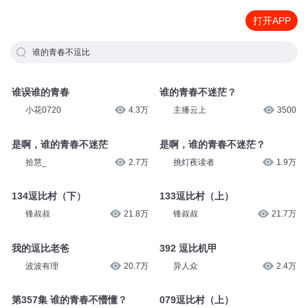
打开APP
谁的青春不逗比
谁误谁的青春
谁的青春不迷茫？
小花0720
4.3万
主播云上
3500
是啊，谁的青春不迷茫
是啊，谁的青春不迷茫？
拾慧_
2.7万
挑灯夜读者
1.9万
134逗比村（下）
133逗比村（上）
锋叔叔
21.8万
锋叔叔
21.7万
392 逗比机甲
我的逗比老爸
异人众
2.4万