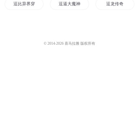
浩纬_诱声故事
3万
800 逗比小道士
浩纬_诱声故事
2.8万
798 逗比小道士
浩纬_诱声故事
2.9万
您是不是在找：
帝宠倾华逗比太子妃
修真小逗比
修仙从逗比开始
逗比异界穿行
逗逼大魔神
逗龙传奇
小逗比别想逃
欢乐逗地主
绝世逗比
逗破天下
九天逗帝
十万逗比
© 2014-
2026
喜马拉雅 版权所有
青春逗比一家子
我就回来逗逗你
我的世界之逗比的