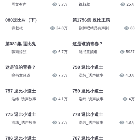
波波有理
20.7万
079逗比村（上）
第357集 谁的青春不懵懂？
锋叔叔
25万
网文有声
3.7万
第1756集 逗比王腾
080逗比村（下）
剧舞吧精品有声剧
88
锋叔叔
24.8万
这是谁的青春？
晓书童频道
5937
第081集 逗比鬼
骤雨惊弦
6.7万
758 逗比小道士
浩纬_诱声故事
4.3万
这是谁的青春？
晓书童频道
7.7万
759 逗比小道士
浩纬_诱声故事
4万
757 逗比小道士