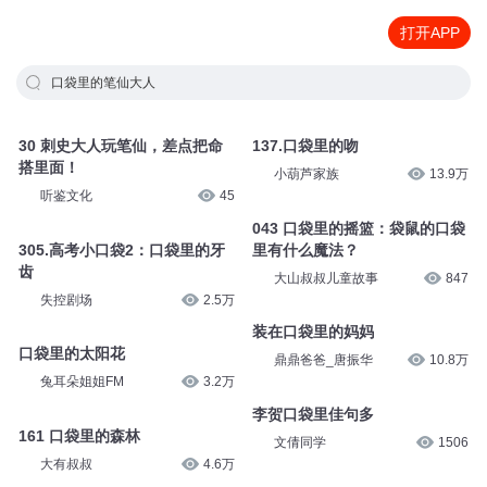
打开APP
口袋里的笔仙大人
30 刺史大人玩笔仙，差点把命
137.口袋里的吻
搭里面！
小葫芦家族
13.9万
听鉴文化
45
043 口袋里的摇篮：袋鼠的口袋
305.高考小口袋2：口袋里的牙
里有什么魔法？
齿
大山叔叔儿童故事
847
失控剧场
2.5万
装在口袋里的妈妈
口袋里的太阳花
鼎鼎爸爸_唐振华
10.8万
兔耳朵姐姐FM
3.2万
李贺口袋里佳句多
161 口袋里的森林
文倩同学
1506
大有叔叔
4.6万