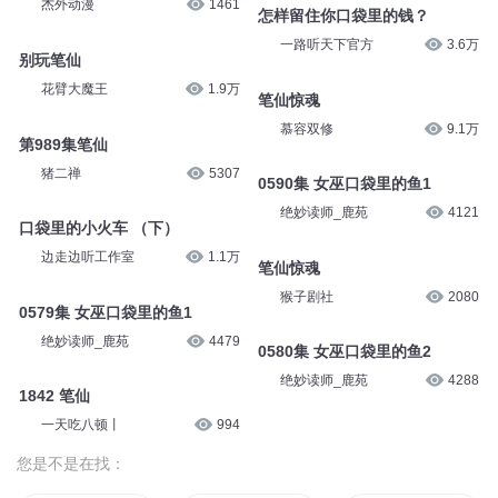
杰外动漫
1461
怎样留住你口袋里的钱？
一路听天下官方
3.6万
别玩笔仙
花臂大魔王
1.9万
笔仙惊魂
慕容双修
9.1万
第989集笔仙
猪二禅
5307
0590集 女巫口袋里的鱼1
绝妙读师_鹿苑
4121
口袋里的小火车 （下）
边走边听工作室
1.1万
笔仙惊魂
猴子剧社
2080
0579集 女巫口袋里的鱼1
绝妙读师_鹿苑
4479
0580集 女巫口袋里的鱼2
绝妙读师_鹿苑
4288
1842 笔仙
一天吃八顿丨
994
您是不是在找：