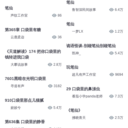
笔仙
笔仙
鲁智深民间故事
6.4万
声纹工作室
86
笔仙
第365章 口袋里有糖
一梦LX
1.2万
云鹿柔迩
36
诡语怪谈-别碰笔仙别碰笔仙
《天道解读》174 把你口袋里的
凯神_
5.4万
钱转进我口袋
大攀说故事
2.8万
玩笔仙
超凡有声工作室
9694
7601黑暗在光明口袋里
寻道有声
3182
29 口袋里的鼻涕虫
番茄小学panda老师
7.3万
910口袋里那点儿猫腻
姣姣兮
5.4万
《笔仙》
拂晓青天
2.5万
第636集 口袋里的静香