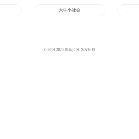
大学小社会
社
恶魔公社
社
我不是社会人
© 2014-
2026
喜马拉雅 版权所有
神妻
超时空旅行社
无天
文学社的一己之见
的日子