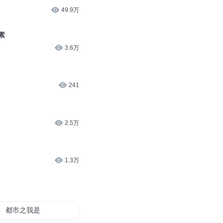
49.9万
素
3.6万
241
2.5万
1.3万
都市之我是社会王