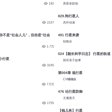
192
类星体剧场
829.狗行星人
2237
杰外动漫
你不是“社会人儿”，但你是“社会
491 行星来袭
咕噜谷
1.7万
024【舰长科学日志】 行星的轨道
小行星
阅耳亲子故事
3245
第004章 诡行星
CV蟈蟈曲
7.5万
476 论行星防御
主播惠天
1755
【钱儿爸】行星