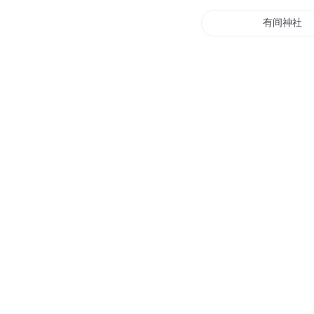
有间神社
超自然灵异
三人行侦灵
原始社会小
社会之无法
我在黑社会