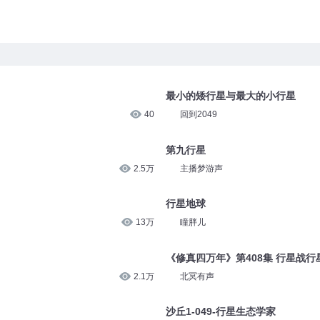
最小的矮行星与最大的小行星
40
回到2049
第九行星
2.5万
主播梦游声
行星地球
13万
瞳胖儿
《修真四万年》第408集 行星战行
2.1万
北冥有声
沙丘1-049-行星生态学家