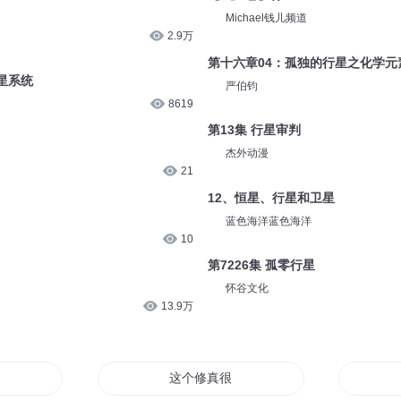
Michael钱儿频道
2.9万
第十六章04：孤独的行星之化学元
星系统
严伯钧
8619
第13集 行星审判
杰外动漫
21
12、恒星、行星和卫星
蓝色海洋蓝色海洋
10
第7226集 孤零行星
怀谷文化
13.9万
会
这个修真很社会