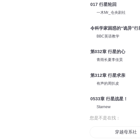
017 行星轮回
一木Mr_仓央剧社
令科学家困惑的“诡异”行
BBC英语教学
第032章 行星的心
青雨长夏李佳昊
第312章 行星求亲
有声的周扒皮
0533章 行星战星！
Starnew
您是不是在找：
穿越母系社