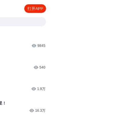
打开APP
9845
540
1.9万
星！
16.3万