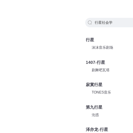
行星社会学
行星
沫沫音乐剧场
1407-行星
剧舞吧瓦塔
寂寞行星
TONES音乐
第九行星
沦惑
泽亦龙-行星