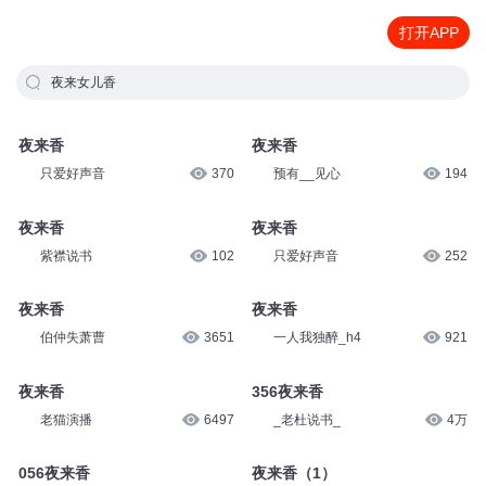
打开APP
夜来女儿香
夜来香
夜来香
只爱好声音
370
预有__见心
194
夜来香
夜来香
紫襟说书
102
只爱好声音
252
夜来香
夜来香
伯仲失萧曹
3651
一人我独醉_h4
921
夜来香
356夜来香
老猫演播
6497
_老杜说书_
4万
056夜来香
夜来香（1）