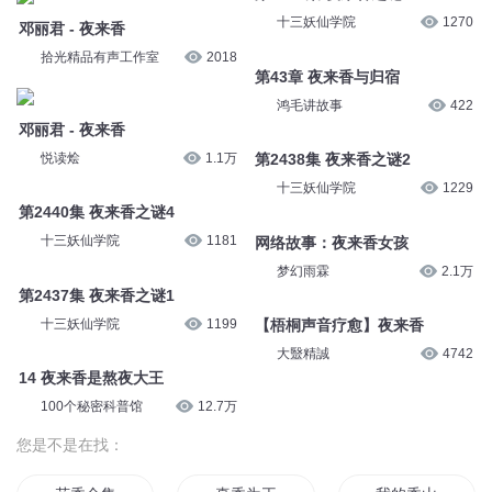
十三妖仙学院
1270
邓丽君 - 夜来香
拾光精品有声工作室
2018
第43章 夜来香与归宿
鸿毛讲故事
422
邓丽君 - 夜来香
悦读烩
1.1万
第2438集 夜来香之谜2
十三妖仙学院
1229
第2440集 夜来香之谜4
十三妖仙学院
1181
网络故事：夜来香女孩
梦幻雨霖
2.1万
第2437集 夜来香之谜1
十三妖仙学院
1199
【梧桐声音疗愈】夜来香
大毉精誠
4742
14 夜来香是熬夜大王
100个秘密科普馆
12.7万
您是不是在找：