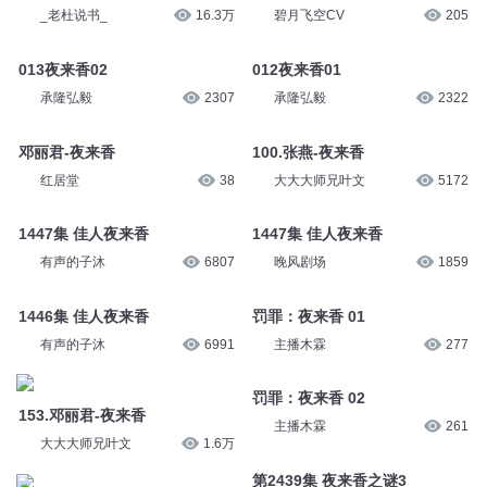
_老杜说书_
16.3万
碧月飞空CV
205
013夜来香02
012夜来香01
承隆弘毅
2307
承隆弘毅
2322
邓丽君-夜来香
100.张燕-夜来香
红居堂
38
大大大师兄叶文
5172
1447集 佳人夜来香
1447集 佳人夜来香
有声的子沐
6807
晚风剧场
1859
1446集 佳人夜来香
罚罪：夜来香 01
有声的子沐
6991
主播木霖
277
罚罪：夜来香 02
153.邓丽君-夜来香
主播木霖
261
大大大师兄叶文
1.6万
第2439集 夜来香之谜3