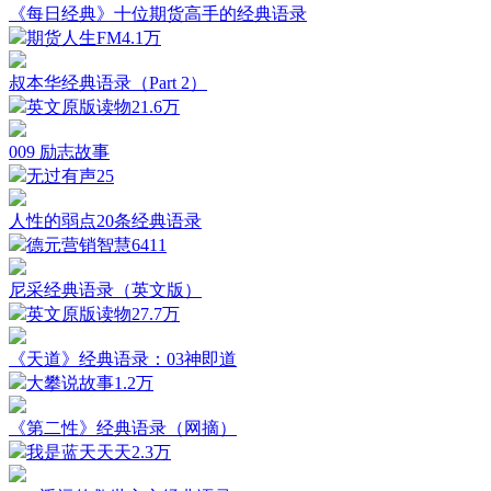
《每日经典》十位期货高手的经典语录
期货人生FM
4.1万
叔本华经典语录（Part 2）
英文原版读物
21.6万
009 励志故事
无过有声
25
人性的弱点20条经典语录
德元营销智慧
6411
尼采经典语录（英文版）
英文原版读物
27.7万
《天道》经典语录：03神即道
大攀说故事
1.2万
《第二性》经典语录（网摘）
我是蓝天天天
2.3万