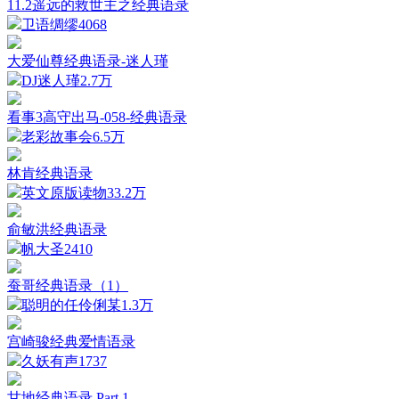
11.2遥远的救世主之经典语录
卫语绸缪
4068
大爱仙尊经典语录-迷人瑾
DJ迷人瑾
2.7万
看事3高守出马-058-经典语录
老彩故事会
6.5万
林肯经典语录
英文原版读物
33.2万
俞敏洪经典语录
帆大圣
2410
蚕哥经典语录（1）
聪明的任伶俐某
1.3万
宫崎骏经典爱情语录
久妖有声
1737
甘地经典语录 Part 1