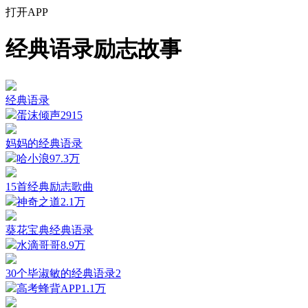
打开APP
经典语录励志故事
经典语录
蛋沫倾声
2915
妈妈的经典语录
哈小浪
97.3万
15首经典励志歌曲
神奇之道
2.1万
葵花宝典经典语录
水滴哥哥
8.9万
30个毕淑敏的经典语录2
高考蜂背APP
1.1万