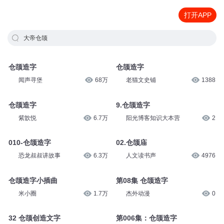
打开APP
大帝仓颉
仓颉造字
仓颉造字
闻声寻堡
68万
老猫文史铺
1388
仓颉造字
9.仓颉造字
紫歆悦
6.7万
阳光博客知识大本营
2
010-仓颉造字
02.仓颉庙
恐龙叔叔讲故事
6.3万
人文读书声
4976
仓颉造字小插曲
第08集 仓颉造字
米小圈
1.7万
杰外动漫
0
32 仓颉创造文字
第006集：仓颉造字