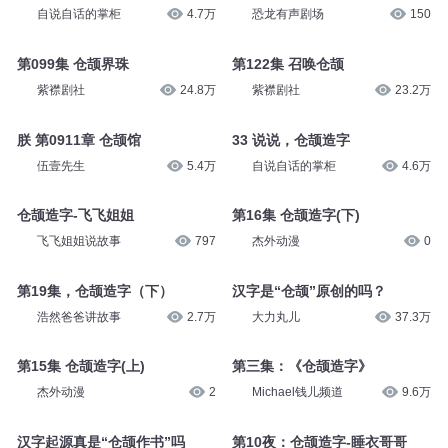
自说自话的掌柜
4.7万
恐龙有声剧场
150
第099集 仓颉界珠
第122集 召唤仓颉
紫襟剧社
24.8万
紫襟剧社
23.2万
朕 第0911章 仓颉馆
33 说说，仓颉造字
伍壹先生
5.4万
自说自话的掌柜
4.6万
仓颉造字-飞飞姐姐
第16集 仓颉造字(下)
飞飞姐姐说故事
797
杰外动漫
0
第19集，仓颉造字（下）
汉字是“仓颉”原创的吗？
浩然爸爸讲故事
2.7万
大力丸儿
37.3万
第15集 仓颉造字(上)
第三集：《仓颉造字》
杰外动漫
2
Michael钱儿频道
9.6万
汉字起源真是“仓颉作书”吗
第10夜：仓颉造字-睡衣哥哥