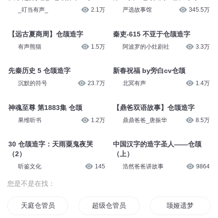
_叮当有声_
2.1万
严选故事馆
345.5万
【远古夏商周】仓颉造字
秦吏-615 不亚于仓颉造字
有声熊猫
1.5万
阿波罗的小灶剧社
3.3万
先秦历史 5 仓颉造字
新春祝福 by旁白cv仓颉
沉默的符号
23.7万
北冥有声
1.4万
神魂至尊 第1883集 仓颉
【鼎爸双语故事】仓颉造字
果维听书
1.2万
鼎鼎爸爸_唐振华
8.5万
30 仓颉造字：天雨粟鬼夜哭
中国汉字的造字圣人——仓颉
（2）
（上）
听鉴文化
145
浩然爸爸讲故事
9864
您是不是在找：
天庭仓管员
超级仓管员
颉娅遗梦