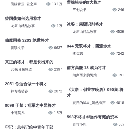
曹操错失的9大将才
熊猫青云_云之声
13.1万
三七说书
246
曾国藩如何选用将才
冰鉴：康熙识别将才
龙庙山精品故事
1万
龙庙山精品故事
4539
仙魔同修 3203 绝世将才
044 无双将才，四渡赤水
善读文学
9637
李负志
7242
真正的将才，都是长出来的
前方高能 13 成为将才
36氪音频频道
2397
闻声而来的阿灿
191
2051 你适合做一个将才
《大唐：创业在晚唐》090集-将
神奇喵喵谷
2072
才
夏日的星星_嫣然有声
4018
0098 于禁：乱军之中显将才
小哥莫凡
1.5万
593不将才华当作夸耀的资本
青竹小兜
5万
牢记！总书记给中青年干部