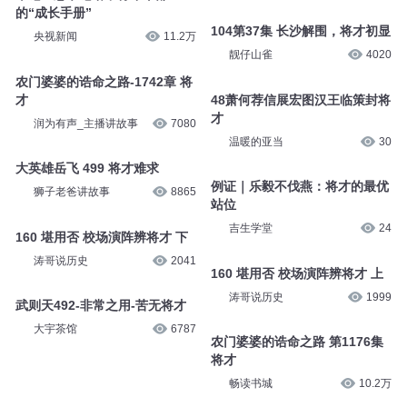
的“成长手册”
104第37集 长沙解围，将才初显
央视新闻
11.2万
靓仔山雀
4020
农门婆婆的诰命之路-1742章 将
才
48萧何荐信展宏图汉王临策封将
才
润为有声_主播讲故事
7080
温暖的亚当
30
大英雄岳飞 499 将才难求
例证｜乐毅不伐燕：将才的最优
狮子老爸讲故事
8865
站位
吉生学堂
24
160 堪用否 校场演阵辨将才 下
涛哥说历史
2041
160 堪用否 校场演阵辨将才 上
涛哥说历史
1999
武则天492-非常之用-苦无将才
大宇茶馆
6787
农门婆婆的诰命之路 第1176集
将才
畅读书城
10.2万