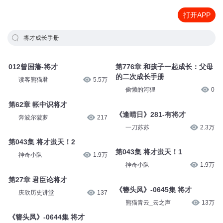
打开APP
将才成长手册
012曾国藩-将才
第776章 和孩子一起成长：父母
的二次成长手册
读客熊猫君
5.5万
偷懒的河狸
0
第62章 帐中识将才
《逢晴日》281-有将才
奔波尔菠萝
217
一刀苏苏
2.3万
第043集 将才蚩天！2
第043集 将才蚩天！1
神奇小队
1.9万
神奇小队
1.9万
第27章 君臣论将才
《簪头凤》-0645集 将才
庆欣历史讲堂
137
熊猫青云_云之声
13万
《簪头凤》-0644集 将才