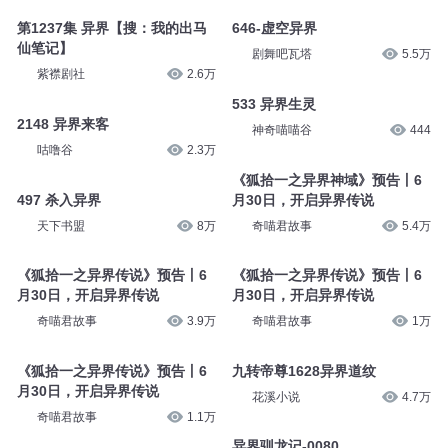
第1237集 异界【搜：我的出马
646-虚空异界
仙笔记】
剧舞吧瓦塔
5.5万
紫襟剧社
2.6万
533 异界生灵
2148 异界来客
神奇喵喵谷
444
咕噜谷
2.3万
《狐拾一之异界神域》预告丨6
497 杀入异界
月30日，开启异界传说
天下书盟
8万
奇喵君故事
5.4万
《狐拾一之异界传说》预告丨6
《狐拾一之异界传说》预告丨6
月30日，开启异界传说
月30日，开启异界传说
奇喵君故事
3.9万
奇喵君故事
1万
《狐拾一之异界传说》预告丨6
九转帝尊1628异界道纹
月30日，开启异界传说
花溪小说
4.7万
奇喵君故事
1.1万
异界驯龙记-0080