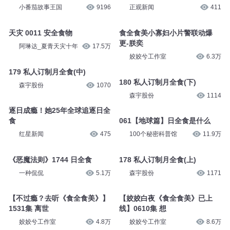
小番茄故事王国
9196
正观新闻
411
天灾 0011 安全食物
食全食美小寡妇小片警联动爆
更-朕奕
阿琳达_夏青天灾十年
17.5万
姣姣兮工作室
6.3万
179 私人订制月全食(中)
180 私人订制月全食(下)
森宇股份
1070
森宇股份
1114
逐日成瘾！她25年全球追逐日全
食
061【地球篇】日全食是什么
红星新闻
475
100个秘密科普馆
11.9万
《恶魔法则》1744 日全食
178 私人订制月全食(上)
一种侃侃
5.1万
森宇股份
1171
【不过瘾？去听《食全食美》】
【姣姣白夜《食全食美》已上
1531集 离世
线】0610集 想
姣姣兮工作室
4.8万
姣姣兮工作室
8.6万