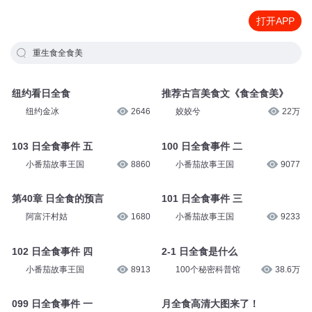
打开APP
重生食全食美
纽约看日全食
推荐古言美食文《食全食美》
纽约金冰
2646
姣姣兮
22万
103 日全食事件 五
100 日全食事件 二
小番茄故事王国
8860
小番茄故事王国
9077
第40章 日全食的预言
101 日全食事件 三
阿富汗村姑
1680
小番茄故事王国
9233
102 日全食事件 四
2-1 日全食是什么
小番茄故事王国
8913
100个秘密科普馆
38.6万
099 日全食事件 一
月全食高清大图来了！