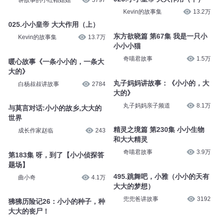
讲故事的小红帽姐姐
5797
Kevin的故事集
13.2万
025.小小皇帝 大大作用（上）
东方欲晓篇 第67集 我是一只小
Kevin的故事集
13.7万
小小小猫
奇喵君故事
1.5万
暖心故事《一条小小的，一条大
大的》
丸子妈妈讲故事：《小小的，大
白杨叔叔讲故事
2784
大的》
丸子妈妈亲子频道
8.1万
与莫言对话:小小的故乡,大大的
世界
精灵之境篇 第230集 小小生物
成长作家赵临
243
和大大精灵
奇喵君故事
3.9万
第183集 呀，到了【小小侦探答
题场】
495.跳舞吧，小雅（小小的天有
曲小奇
4.1万
大大的梦想）
兜兜爸讲故事
3192
狒狒历险记26：小小的种子，种
大大的丧尸！