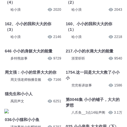
（4）
（2）
哈小浪
2020
哈小浪
2043
162、小小的我和大大的你
160、小小的我和大大的你
（3）
（1）
哈小浪
2146
哈小浪
2218
646 小小的身躯大大的能量
217.小小的水滴大大的能量
多特熊故事
9729
浙里听听
9540
周文强：小小的世界大大的你
1754.这一回是大大大救了小小
小
周文强老师独播音频
7166
兜兜爸讲故事
1586
猫先生和小小人
第0046集 小小的铺子，大大的
禹田声文
6251
梦想
八爪鱼__3点14绘声阁
3.1万
036小小猫和小小鱼
025.小小皇帝 大大作用（下）