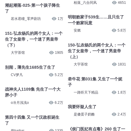
柏落_六合同风
4651
潮起潮落-025-第一个孩子降生
了
明朝败家子539生……且只生了
若水君瞳_零声剧坊
1万
一个败家玩意
安燃
5.8万
151-弘农杨氏的两个女人：一个
生了女皇帝，一个迷了男皇帝
（下）
150-弘农杨氏的两个女人：一个
生了女皇帝，一个迷了男皇帝
大宇茶馆
1905
（上）
大宇茶馆
1831
别闹，薄先生1685生了生了
CV梦凡
5.2万
牵牛花 第031集 又生了一个妮
子
战神夫人1109集 先生了一个大
一路听天下精品
1.8万
胖小子
o冷月浅浅o
6.2万
我要怀疑人生了
是傻蛋子奶酪
2.4万
第四十四集 又一个汉政权诞生
了
《侯门医妃有点毒》260 生了一
曾baibai
1335