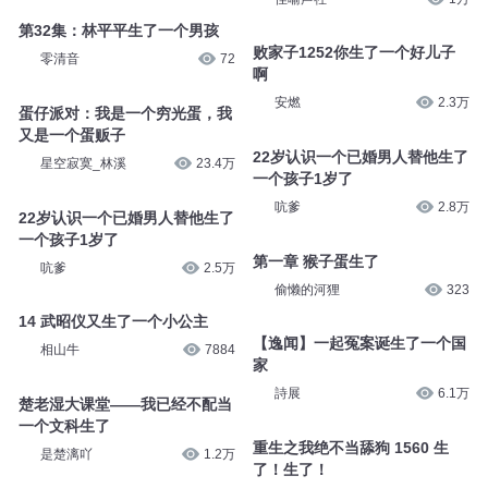
第32集：林平平生了一个男孩
败家子1252你生了一个好儿子
零清音
72
啊
安燃
2.3万
蛋仔派对：我是一个穷光蛋，我
又是一个蛋贩子
22岁认识一个已婚男人替他生了
星空寂寞_林溪
23.4万
一个孩子1岁了
吭爹
2.8万
22岁认识一个已婚男人替他生了
一个孩子1岁了
第一章 猴子蛋生了
吭爹
2.5万
偷懒的河狸
323
14 武昭仪又生了一个小公主
【逸闻】一起冤案诞生了一个国
相山牛
7884
家
詩展
6.1万
楚老湿大课堂——我已经不配当
一个文科生了
重生之我绝不当舔狗 1560 生
是楚漓吖
1.2万
了！生了！