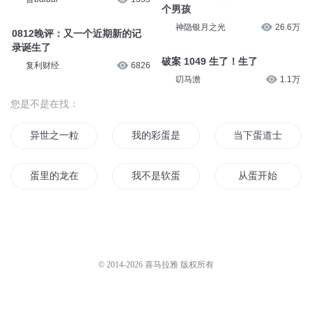
个男孩
神隐银月之光
26.6万
0812晚评：又一个近期新的记
录诞生了
破案 1049 生了！生了
复利财经
6826
叨马澹
1.1万
您是不是在找：
异世之一粒蛋
我的彩蛋是美男
当下蛋道士的那几
蛋里的龙在叫我
我不是软蛋
从蛋开始
蛋疼的修仙
煮蛋天师
铁蛋金蛋
就爱大坏蛋
我是二蛋
蛋王传奇
© 2014-
2026
喜马拉雅 版权所有
蛋疼的日子
女主穿成了个蛋
蛋的故事