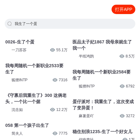
打开APP
我生了一个蛋
0026-生了个蛋
医品太子妃1867 我母亲就生了
我一个
一刀苏苏
55.1万
半纸鸿鹊
8.5万
我每周随机一个新职业2533要
生了
我每周随机一个新职业2584要
生了
狐狸INTP
7316
狐狸INTP
6792
《守寡后我重生了》300 这俩老
头，一个比一个倔
蛋仔派对：我重生了，这次变成
了变异蛋！
沈念如
12.2万
麻薯蛋吖
3272
058 第一个孩子出生了
稳住别浪1235-生了一个好女儿
简夫人
7775
佳喻声社
1万