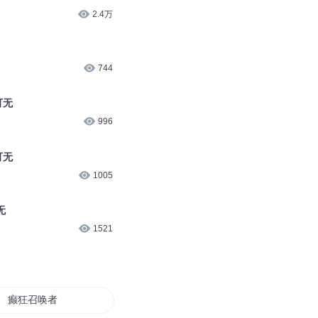
2.4万
744
可无
996
可无
1005
无
1521
癫狂召唤者