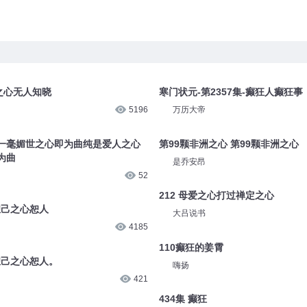
之心无人知晓
寒门状元-第2357集-癫狂人癫狂事
5196
万历大帝
一毫媚世之心即为曲纯是爱人之心
第99颗非洲之心 第99颗非洲之心
为曲
是乔安昂
52
212 母爱之心打过禅定之心
恕己之心恕人
大吕说书
4185
110癫狂的姜霄
恕己之心恕人。
嗨扬
421
434集 癫狂