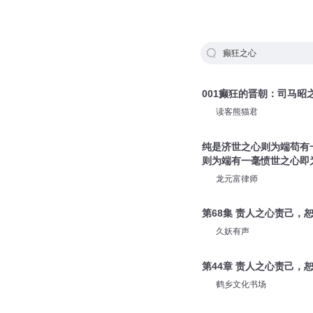
癫狂之心
001癫狂的晋朝：司马昭
读客熊猫君
纯是济世之心则为端苟有
则为端有一毫愤世之心即
龙元富律师
第68集 责人之心责己，
久妖有声
第44章 责人之心责己，
鹤乡文化书场