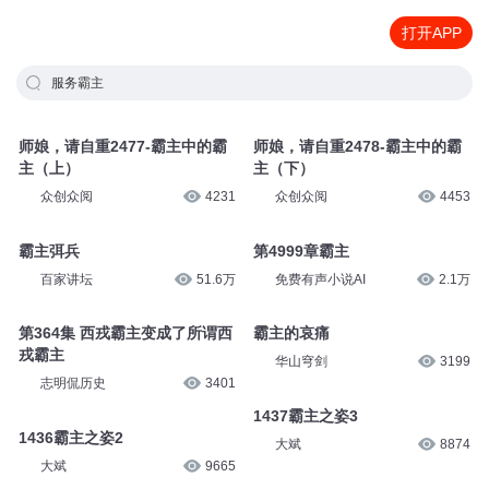
打开APP
服务霸主
师娘，请自重2477-霸主中的霸
师娘，请自重2478-霸主中的霸
主（上）
主（下）
众创众阅
4231
众创众阅
4453
霸主弭兵
第4999章霸主
百家讲坛
51.6万
免费有声小说AI
2.1万
第364集 西戎霸主变成了所谓西
霸主的哀痛
戎霸主
华山穹剑
3199
志明侃历史
3401
1437霸主之姿3