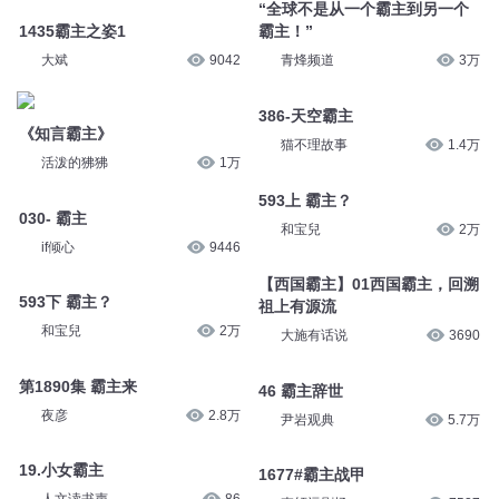
1436霸主之姿2
大斌
8874
大斌
9665
“全球不是从一个霸主到另一个
1435霸主之姿1
霸主！”
大斌
9042
青烽频道
3万
《知言霸主》
386-天空霸主
活泼的狒狒
1万
猫不理故事
1.4万
030- 霸主
593上 霸主？
if倾心
9446
和宝兒
2万
593下 霸主？
【西国霸主】01西国霸主，回溯
祖上有源流
和宝兒
2万
大施有话说
3690