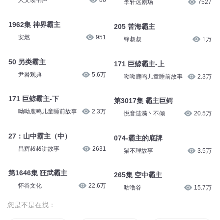
第1890集 霸主来
46 霸主辞世
夜彦
2.8万
尹岩观典
5.7万
19.小女霸主
1677#霸主战甲
人文读书声
86
李轩远剧场
7527
1962集 神界霸主
205 苦海霸主
安燃
951
锋叔叔
1万
50 另类霸主
171 巨鲸霸主-上
尹岩观典
5.6万
呦呦鹿鸣儿童睡前故事
2.3万
171 巨鲸霸主-下
第3017集 霸主巨鳄
呦呦鹿鸣儿童睡前故事
2.3万
悦音涟漪丶不倾
20.5万