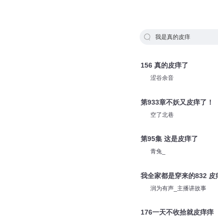
我是真的皮痒
156 真的皮痒了
涩谷余音
第933章不妖又皮痒了！
空了北巷
第95集 这是皮痒了
青兔_
我全家都是穿来的832 皮
润为有声_主播讲故事
176一天不收拾就皮痒痒