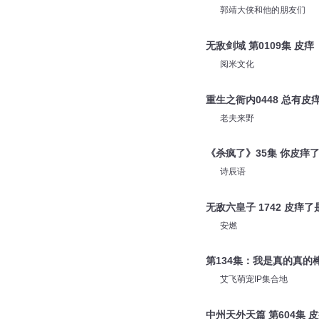
郭靖大侠和他的朋友们
无敌剑域 第0109集 皮痒
阅米文化
重生之衙内0448 总有皮
老夫来野
《杀疯了》35集 你皮痒
诗辰语
无敌六皇子 1742 皮痒
安燃
第134集：我是真的真的
艾飞萌宠IP集合地
中州天外天篇 第604集 