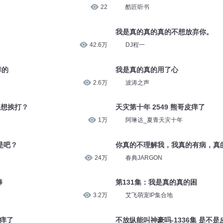
22
酷匠听书
我是真的真的真的不想放弃你。
42.6万
DJ程一
痒的
我是真的真的用了心
2.6万
波涛之声
了想挨打？
天灾第十年 2549 熊哥皮痒了
1万
阿琳达_夏青天灾十年
了是吧？
你真的不理解我，我真的有病，真
24万
春典JARGON
棒
第131集：我是真的真的困
3.2万
艾飞萌宠IP集合地
皮痒了
不放纵能叫神豪吗-1336集 是不是