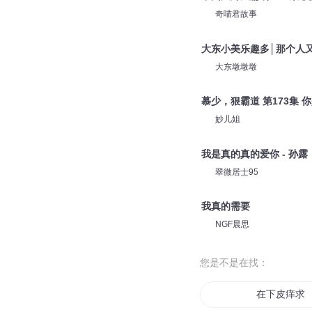
奇喵君故事
大东小美乐趣多│那个人
大东墩墩墩
慕少，狠霸道 第173集 
妙儿姐
我是真的真的爱你 - 孙露
翠微居士95
我真的需要
NGF晨思
您是不是在找：
在下皮痒求