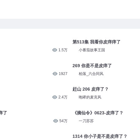
第513集 我看你皮痒痒了
1.5万
小番茄故事王国
269 你是不是皮痒了
1927
柏落_六合同风
赶山 206 皮痒了？
2.4万
咆哮的麦克风
痒了
《摘仙令》0623-皮痒了？
54万
一刀苏苏
1314 你小子是不是皮痒了？