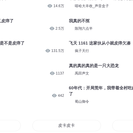
14.6万
嘻哈大丰收_声音盒子
又皮痒了
我真的不抠
2.5万
陈翔六点半
你是不是皮痒了
飞天 1161 这家伙从小就皮痒欠凑
131.5万
疯子天行
真的真的真的是一只大恐龙
1137
禹田声文
60年代：开局荒年，我带着全村吃肉
了
442
蜀山御令
伤害
皮卡皮卡