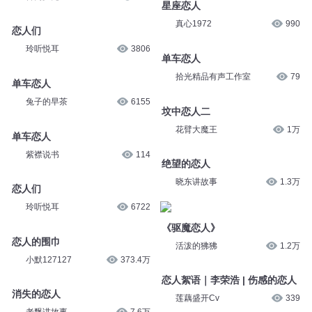
星座恋人
真心1972
990
恋人们
玲听悦耳
3806
单车恋人
拾光精品有声工作室
79
单车恋人
兔子的早茶
6155
坟中恋人二
花臂大魔王
1万
单车恋人
紫襟说书
114
绝望的恋人
晓东讲故事
1.3万
恋人们
玲听悦耳
6722
《驱魔恋人》
恋人的围巾
活泼的狒狒
1.2万
小默127127
373.4万
恋人絮语｜李荣浩 | 伤感的恋人
消失的恋人
莲藕盛开Cv
339