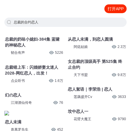
打开APP
总裁的合约恋人
总裁的奶味小媳妇-384集 蓝啸
从恋人未满，到恋人圆满
的神秘恋人
阿痣姑娘
2.3万
韧合有声
5226
女总裁的顶级高手 第525集 终
总裁错上车：闪婚娇妻太迷人
止合约
2028-网红恋人，出发！
天下书盟
9.8万
点众听书
1.6万
恋人絮语｜李荣浩 | 恋人
幻の恋人
莲藕盛开Cv
3633
江湖酒仙传奇
76
坟中恋人一
花臂大魔王
9790
恋人未满
兽离罗先生
452