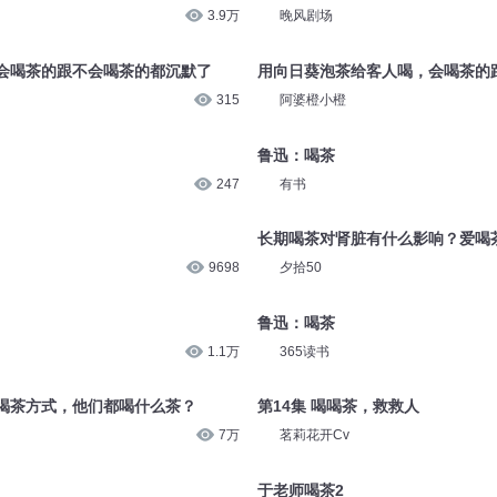
3.9万
晚风剧场
会喝茶的跟不会喝茶的都沉默了
用向日葵泡茶给客人喝，会喝茶的
315
阿婆橙小橙
鲁迅：喝茶
247
有书
长期喝茶对肾脏有什么影响？爱喝
9698
夕拾50
鲁迅：喝茶
1.1万
365读书
喝茶方式，他们都喝什么茶？
第14集 喝喝茶，救救人
7万
茗莉花开Cv
于老师喝茶2