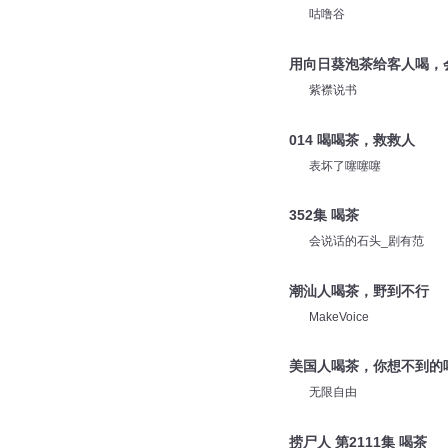
咕噜谷
用向日葵泡茶给客人喝，
紫襟说书
014 喝喝茶，救救人
表坏了噻噻噻
352集 喝茶
会说话的石头_剧有范
潮汕人喝茶，野到不行
MakeVoice
美国人喝茶，你想不到的
无限自由
捞尸人 第2111集 喝茶