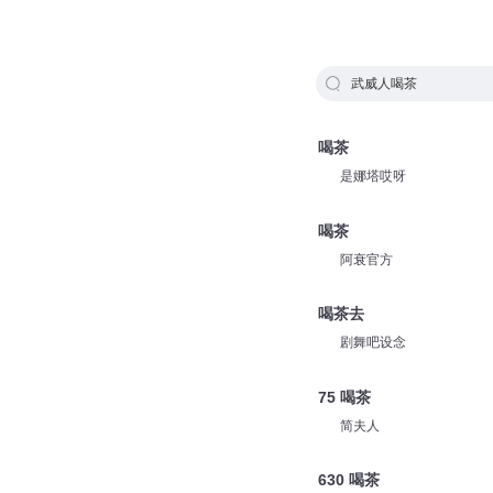
武威人喝茶
喝茶
是娜塔哎呀
喝茶
阿衰官方
喝茶去
剧舞吧设念
75 喝茶
简夫人
630 喝茶