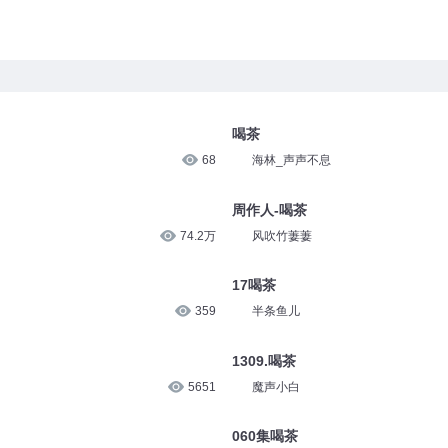
喝茶
68
海林_声声不息
周作人-喝茶
74.2万
风吹竹萋萋
17喝茶
359
半条鱼儿
1309.喝茶
5651
魔声小白
060集喝茶