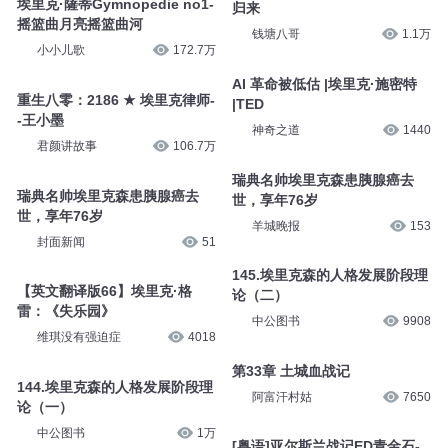
埃里克·薩蒂Gymnopedie no1-
归来
摇篮曲月亮摇篮曲河
钱塘八哥
1.1万
小小儿歌
172.7万
AI 革命被低估 |埃里克·施密特
重生八零：2186 ★ 埃里克律师-
|TED
-王小墨
神奇之道
1440
君颜讲故事
106.7万
瑞典名帅埃里克森患胰腺癌去
瑞典名帅埃里克森患胰腺癌去
世，享年76岁
世，享年76岁
羊城晚报
153
封面新闻
51
145.埃里克森的人格发展阶段理
【英文翻译版66】埃里克·格
论（二）
雷：《失乐园》
中公图书
9908
维琪没有强迫症
4018
第33章 土城血战记
144.埃里克森的人格发展阶段理
阿富汗村姑
7650
论（一）
中公图书
1万
[粤语]亚尔斯兰战记ED青金石-