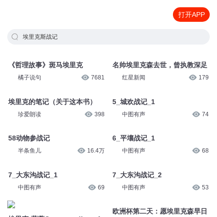
打开APP
埃里克斯战记
《哲理故事》斑马埃里克
名帅埃里克森去世，曾执教深足
橘子说句
7681
红星新闻
179
埃里克的笔记（关于这本书）
5_城欢战记_1
珍爱朗读
398
中图有声
74
58动物参战记
6_平壤战记_1
半条鱼儿
16.4万
中图有声
68
7_大东沟战记_1
7_大东沟战记_2
中图有声
69
中图有声
53
欧洲杯第二天：愿埃里克森早日