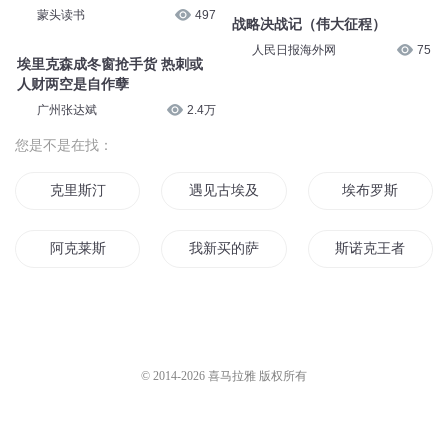
蒙头读书
497
战略决战记（伟大征程）
人民日报海外网
75
埃里克森成冬窗抢手货 热刺或
人财两空是自作孽
广州张达斌
2.4万
您是不是在找：
克里斯汀
遇见古埃及之我的荷鲁斯
埃布罗斯
阿克莱斯
我新买的萨克斯怎么可能是女生
斯诺克王者
埃尔斯回忆录
索克斯传
生化克里斯
克里斯的旅途
贾克斯的路
艾克斯空间
© 2014-
2026
喜马拉雅 版权所有
克洛斯帝国
圣克拉斯
塞克尔斯之环