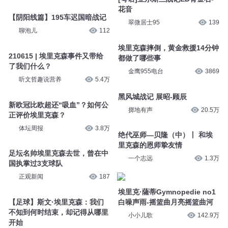
花音
【阴阳线篇】195车迟国暗战记
翠微居士95
139
聊泡儿
112
埃里克森摔倒，黄金救援14分钟
210615 | 埃里克森事件又带给
都做了哪些事
了我们什么？
金鹰955电台
3869
听文哲趣说营养
5.4万
黑风城战记 展昭-顾辰
新欧冠比欧超还“吸血”？如何公
掷地有声
20.5万
正评价埃里克森？
体坛周报
3.8万
绝代巫师—贝隆（中）丨 和埃
里克森的恩师挚友情
足坛名帅埃里克森去世，曾在中
一个志远
1.3万
国执掌过3支球队
正观新闻
187
埃里克·薩蒂Gymnopedie no1
【足球】斯文·埃里克森：我们
白噪声雨-摇篮曲月亮摇篮曲河
不知到何时结束，却记得从哪里
小小儿歌
142.9万
开始