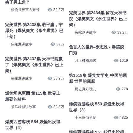
换了男主角？
植物世界官方账号
52.2万
完美世界 第2434集 留在天神书
院（爆笑爽文《永生世界》已上
完美世界 第2438集 若平庸，宁
架）
愿死（爆笑爽文《永生世界》已
头陀渊讲故事
39.2万
上架）
头陀渊讲故事
39万
色盲人的世界-徐志胜 - 爆笑脱
口秀
完美世界 第2432集 天神书院赢
月上柳梢烧烤
1619
了（爆笑爽文《永生世界》已上
架）
第1518集 爆笑文学史-中国的屈
头陀渊讲故事
38.9万
原 世界的屈原
历史真好玩儿
778
爆笑坦克军团 第115集 世界上
最硬的材料
爆笑西游客栈 553 妖怪出没得
呆瓜叔叔讲故事
32.8万
世界（3）
十三妖仙学院
4325
爆笑西游客栈 554 妖怪出没得
世界（4）
爆笑西游客栈 551 妖怪出没得