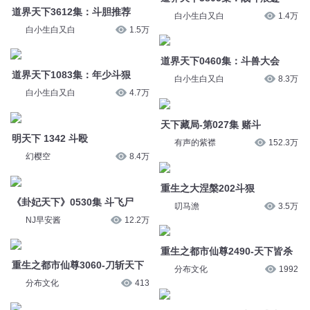
道界天下0460集：斗兽大会
道界天下1083集：年少斗狠
白小生白又白
8.3万
白小生白又白
4.7万
天下藏局-第027集 赌斗
明天下 1342 斗殴
有声的紫襟
152.3万
幻樱空
8.4万
重生之大涅槃202斗狠
《卦妃天下》0530集 斗飞尸
叨马澹
3.5万
NJ早安酱
12.2万
重生之都市仙尊2490-天下皆杀
重生之都市仙尊3060-刀斩天下
分布文化
1992
分布文化
413
道界天下3522集：生死搏斗
《卦妃天下》1545集 渡劫重生
白小生白又白
1.5万
NJ早安酱
5.6万
《卦妃天下》1692集 隔空斗法
道界天下0395集：我们文斗
NJ早安酱
5.4万
白小生白又白
9.1万