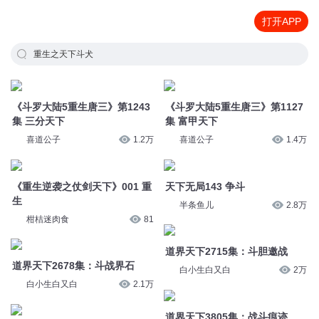
打开APP
重生之天下斗犬
《斗罗大陆5重生唐三》第1243
《斗罗大陆5重生唐三》第1127
集 三分天下
集 富甲天下
喜道公子
1.2万
喜道公子
1.4万
《重生逆袭之仗剑天下》001 重
天下无局143 争斗
生
半条鱼儿
2.8万
柑桔迷肉食
81
道界天下2715集：斗胆邀战
道界天下2678集：斗战界石
白小生白又白
2万
白小生白又白
2.1万
道界天下3805集：战斗痕迹
道界天下3612集：斗胆推荐
白小生白又白
1.4万
白小生白又白
1.5万