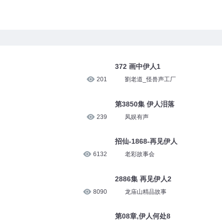
372 画中伊人1
201
劉老道_怪兽声工厂
第3850集 伊人泪落
239
凤娱有声
招仙-1868-再见伊人
6132
老彩故事会
2886集 再见伊人2
8090
龙庙山精品故事
第08章,伊人何处8