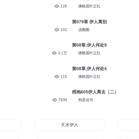
128
拂晓霜叶正红
第079章 伊人离别
102
汤圈圈
第08章,伊人何处9
3.1万
拂晓霜叶正红
第08章,伊人何处4
115
拂晓霜叶正红
残袍605伊人离去（二）
7639
狗蛋说书
天水伊人