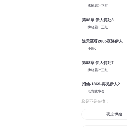
拂晓霜叶正红
第08章,伊人何处3
拂晓霜叶正红
逆天至尊2005夜浴伊人
小编c
第08章,伊人何处7
拂晓霜叶正红
招仙-1869-再见伊人2
老彩故事会
您是不是在找：
夜之伊始