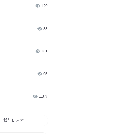
129
33
131
95
1.3万
我与伊人本一家