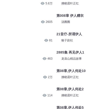
5.6万
拂晓霜叶正红
第008章 伊人赠衣
2605
汤圈圈
21音疗-所谓伊人
81
猴子剧社
2885集 再见伊人1
463
龙庙山精品故事
第08章,伊人何处10
2万
拂晓霜叶正红
第08章,伊人何处2
114
拂晓霜叶正红
第08章,伊人何处5